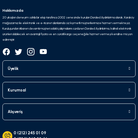
Hakkımızda
20 yılı aşkın deneyim sahibi bir ekip tarafınca 2002 senesinde kurulan Doraled Aydınlatma olarak, Karaköy
mağazamız ile elektronik ve e-ticaret alanlarında siz kıymetli müşterilerimize hizmet vermekteyiz.
Kuruluşundan itibaren devamlı müşteri odaklı çalışmalarını sürdüren Doraled Aydınlatma, kaliteli elektronik
ürünleri olabilecek en avantajlı fiyata ve en süratli kargo seçeneği ile hizmet vermeyi kendine misyon
edinmiştir.
Üyelik
Kurumsal
Alışveriş
0 (212) 245 01 09