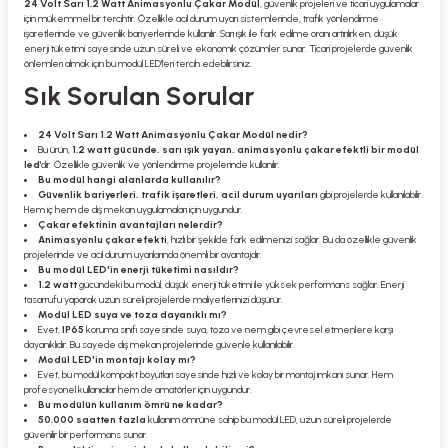
24 Volt Sarı 1.2 Watt Animasyonlu Çakar Modül
, güvenlik projeleri ve ticari uygulamalar
için mükemmel bir tercihtir. Özellikle acil durum uyarı sistemlerinde, trafik yönlendirme
işaretlerinde ve güvenlik bariyerlerinde kullanılır. Sarı ışık ile fark edilme oranı artırılırken, düşük
enerji tüketimi sayesinde uzun süreli ve ekonomik çözümler sunar. Ticari projelerde güvenlik
önlemleri almak için bu modül LED'leri tercih edebilirsiniz.
Sık Sorulan Sorular
24 Volt Sarı 1.2 Watt Animasyonlu Çakar Modül nedir?
Bu ürün,
1.2 watt gücünde, sarı ışık yayan, animasyonlu çakar efektli bir modül
led
'dir. Özellikle güvenlik ve yönlendirme projelerinde kullanılır.
Bu modül hangi alanlarda kullanılır?
Güvenlik bariyerleri, trafik işaretleri, acil durum uyarıları
gibi projelerde kullanılabilir.
Hem iç hem de dış mekan uygulamaları için uygundur.
Çakar efektinin avantajları nelerdir?
Animasyonlu çakar efekti
, hızlı bir şekilde fark edilmenizi sağlar. Bu da özellikle güvenlik
projelerinde ve acil durum uyarılarında önemli bir avantajdır.
Bu modül LED'in enerji tüketimi nasıldır?
1.2 watt
gücündeki bu modül, düşük enerji tüketimi ile yüksek performans sağlar. Enerji
tasarrufu yaparak uzun süreli projelerde maliyetlerinizi düşürür.
Modül LED suya ve toza dayanıklı mı?
Evet,
IP65
koruma sınıfı sayesinde suya, toza ve nem gibi çevresel etmenlere karşı
dayanıklıdır. Bu sayede dış mekan projelerinde güvenle kullanılabilir.
Modül LED'in montajı kolay mı?
Evet, bu modül kompakt boyutları sayesinde hızlı ve kolay bir montaj imkanı sunar. Hem
profesyonel kullanıcılar hem de amatörler için uygundur.
Bu modülün kullanım ömrü ne kadar?
50.000 saatten fazla
kullanım ömrüne sahip bu modül LED, uzun süreli projelerde
güvenilir bir performans sunar.