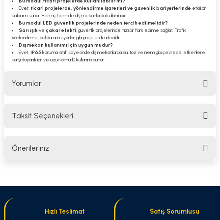
Bu modül ticari projelerde kullanılabilir mi?
Evet,
ticari projelerde, yönlendirme işaretleri ve güvenlik bariyerlerinde
etkili bir
kullanım sunar. Hem iç hem de dış mekanlarda kullanılabilir.
Bu modül LED güvenlik projelerinde neden tercih edilmelidir?
Sarı ışık
ve
çakar efekti
, güvenlik projelerinde hızlı bir fark edilme sağlar. Trafik
yönlendirme, acil durum uyarıları gibi projelerde idealdir.
Dış mekan kullanımı için uygun mudur?
Evet,
IP65
koruma sınıfı sayesinde dış mekanlarda su, toz ve nem gibi çevresel etkenlere
karşı dayanıklıdır ve uzun ömürlü kullanım sunar.
Yorumlar
Taksit Seçenekleri
Bu ürüne ilk yorumu siz yapın!
Önerileriniz
Yorum Yaz
Bu ürünün fiyat bilgisi, resim, ürün açıklamalarında ve diğer konularda
yetersiz gördüğünüz noktaları öneri formunu kullanarak tarafımıza
iletebilirsiniz.
Görüş ve önerileriniz için teşekkür ederiz.
Hızlı Teslimat
Satış Sorumlusu