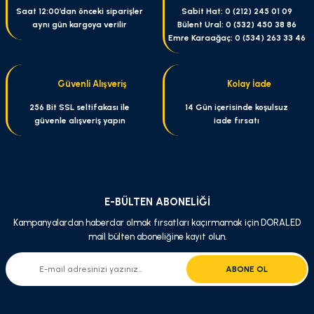
Ürün resmi kalitesiz, bozuk veya görüntülenemiyor.
Saat 12:00’dan önceki siparişler
Sabit Hat: 0 (212) 245 01 09
aynı gün kargoya verilir
Bülent Ural: 0 (532) 450 38 86
Ürün açıklamasında eksik bilgiler bulunuyor.
Emre Karaağaç: 0 (534) 263 33 46
Ürün bilgilerinde hatalar bulunuyor.
Ürün fiyatı diğer sitelerden daha pahalı.
Güvenli Alışveriş
Kolay İade
Bu ürüne benzer farklı alternatifler olmalı.
256 Bit SSL seltifakası ile
14 Gün içerisinde koşulsuz
güvenle alışveriş yapın
iade fırsatı
Gönder
E-BÜLTEN ABONELİĞİ
Kampanyalardan haberdar olmak fırsatları kaçırmamak için DORALED
mail bülten aboneliğine kayıt olun.
ABONE OL