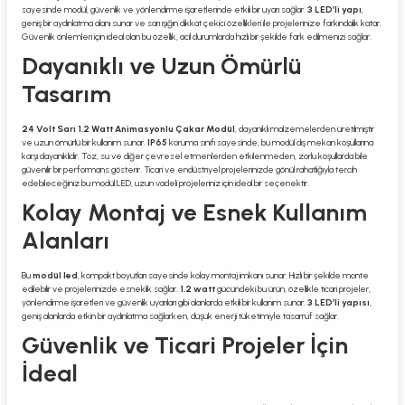
sayesinde modül, güvenlik ve yönlendirme işaretlerinde etkili bir uyarı sağlar.
3 LED’li yapı
,
geniş bir aydınlatma alanı sunar ve sarı ışığın dikkat çekici özellikleri ile projelerinize farkındalık katar.
Güvenlik önlemleri için ideal olan bu özellik, acil durumlarda hızlı bir şekilde fark edilmenizi sağlar.
Dayanıklı ve Uzun Ömürlü
Tasarım
24 Volt Sarı 1.2 Watt Animasyonlu Çakar Modül
, dayanıklı malzemelerden üretilmiştir
ve uzun ömürlü bir kullanım sunar.
IP65
koruma sınıfı sayesinde, bu modül dış mekan koşullarına
karşı dayanıklıdır. Toz, su ve diğer çevresel etmenlerden etkilenmeden, zorlu koşullarda bile
güvenilir bir performans gösterir. Ticari ve endüstriyel projelerinizde gönül rahatlığıyla tercih
edebileceğiniz bu modül LED, uzun vadeli projeleriniz için ideal bir seçenektir.
Kolay Montaj ve Esnek Kullanım
Alanları
Bu
modül led
, kompakt boyutları sayesinde kolay montaj imkanı sunar. Hızlı bir şekilde monte
edilebilir ve projelerinizde esneklik sağlar.
1.2 watt
gücündeki bu ürün, özellikle ticari projeler,
yönlendirme işaretleri ve güvenlik uyarıları gibi alanlarda etkili bir kullanım sunar.
3 LED’li yapısı
,
geniş alanlarda etkin bir aydınlatma sağlarken, düşük enerji tüketimiyle tasarruf sağlar.
Güvenlik ve Ticari Projeler İçin
İdeal