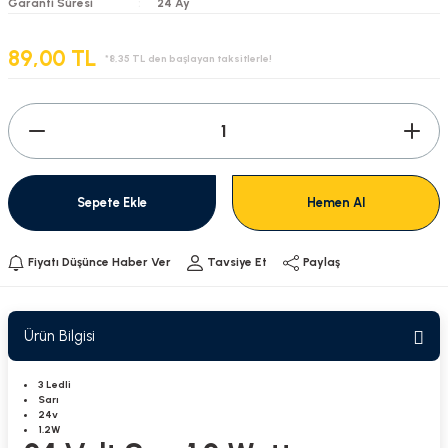
Garanti Süresi
24 Ay
89,00 TL
*8,35 TL den başlayan taksitlerle!
Sepete Ekle
Hemen Al
Fiyatı Düşünce Haber Ver
Tavsiye Et
Paylaş
Ürün Bilgisi
3 Ledli
Sarı
24v
1.2W