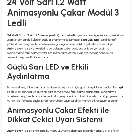
24 Volt Sarı 1.2 Watt
Animasyonlu Çakar Modül 3
Ledli
24 Volt Sarı 1.2 Watt Animasyonlu Çakar Modül
, yüksek dikkat gerektiren güvenlik ve
uyarı sistemlerinde kullanılan güçlü bir aydınlatma çözümüdür.
Sarı LED ışığı
, özellikle trafik
yönlendirme ve güvenlik işaretlemeleri gibi uygulamalarda dikkat çekici bir etkiye sahiptir.
Animasyonlu çakar efekti
ile görsel uyarı sağlar, bu da güvenlik ve yönlendirme
projelerinizde fark edilmeyi artırır. Uzun ömürlü ve dayanıklı yapısıyla, hem iç hem de dış
mekanlarda güvenli kullanım sunar.
Güçlü Sarı LED ve Etkili
Aydınlatma
Bu
modül led
,
1.2 watt
gücünde düşük enerji tüketimiyle güçlü bir aydınlatma sağlar.
Sarı ışık
,
özellikle acil durumlar ve güvenlik işaretlemelerinde fark edilme oranını artırır. Yönlendirme
işaretlerinden güvenlik bariyerlerine kadar geniş bir kullanım alanı bulunan bu modül, projelerinizde
yüksek performans sağlar. Enerji tasarrufu ile uzun süreli ve maliyet etkin çözümler sunar.
Animasyonlu Çakar Efekti ile
Dikkat Çekici Uyarı Sistemi
Animasyonlu çakar efekti
, bu modül LED'in öne çıkan özelliklerinden biridir. Çakar efekti