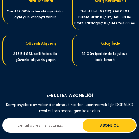
Hızlı Teslimat
Satış Sorumlusu
Ürün resmi kalitesiz, bozuk veya görüntülenemiyor.
Saat 12:00’dan önceki siparişler
Sabit Hat: 0 (212) 245 01 09
aynı gün kargoya verilir
Bülent Ural: 0 (532) 450 38 86
Ürün açıklamasında eksik bilgiler bulunuyor.
Emre Karaağaç: 0 (534) 263 33 46
Ürün bilgilerinde hatalar bulunuyor.
Ürün fiyatı diğer sitelerden daha pahalı.
Güvenli Alışveriş
Kolay İade
Bu ürüne benzer farklı alternatifler olmalı.
256 Bit SSL seltifakası ile
14 Gün içerisinde koşulsuz
güvenle alışveriş yapın
iade fırsatı
Gönder
E-BÜLTEN ABONELİĞİ
Kampanyalardan haberdar olmak fırsatları kaçırmamak için DORALED
mail bülten aboneliğine kayıt olun.
ABONE OL