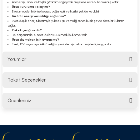
Amber ışık, sıcak ve hoş bir görünüm sağlayarak projelere estetik bir dokunuş katar.
Ürün kurulumu kolay mı?
Evet, modüller birbirine kolayca bağlanabilir ve hızlı bir şekilde kurulabilir.
Bu ürün enerji verimliliği sağlar mı?
Evet, düşük enerji tüketimiyle yüksek ışık verimliliği sunar, bu da çevre dostu bir kullanım
sağlar.
Paket içeriği nedir?
Paket içerisinde 10 adet 3'lü lensli LED modül bulunmaktadır.
Ürün dış mekan için uygun mu?
Evet, IP65 suya dayanıklılık özelliği sayesinde dış mekan projeleri için uygundur.
Yorumlar
Taksit Seçenekleri
Bu ürüne ilk yorumu siz yapın!
Önerileriniz
Yorum Yaz
Bu ürünün fiyat bilgisi, resim, ürün açıklamalarında ve diğer konularda
yetersiz gördüğünüz noktaları öneri formunu kullanarak tarafımıza
iletebilirsiniz.
Görüş ve önerileriniz için teşekkür ederiz.