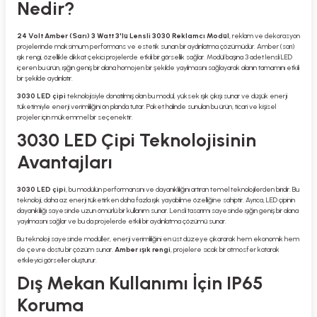
Nedir?
24 Volt Amber (Sarı) 3 Watt 3'lü Lensli 3030 Reklamcı Modül
, reklam ve dekorasyon
projelerinde maksimum performans ve estetik sunan bir aydınlatma çözümüdür. Amber (sarı)
ışık rengi, özellikle dikkat çekici projelerde etkili bir görsellik sağlar. Modül başına 3 adet lensli LED
içeren bu ürün, ışığın geniş bir alana homojen bir şekilde yayılmasını sağlayarak alanın tamamını etkili
bir şekilde aydınlatır.
3030 LED çipi
teknolojisiyle donatılmış olan bu modül, yüksek ışık çıkışı sunar ve düşük enerji
tüketimiyle enerji verimliliğini ön planda tutar. Paket halinde sunulan bu ürün, ticari ve kişisel
projeler için mükemmel bir seçenektir.
3030 LED Çipi Teknolojisinin
Avantajları
3030 LED çipi
, bu modülün performansını ve dayanıklılığını artıran temel teknolojilerden biridir. Bu
teknoloji, daha az enerji tüketirken daha fazla ışık yayabilme özelliğine sahiptir. Ayrıca, LED çipinin
dayanıklılığı sayesinde uzun ömürlü bir kullanım sunar. Lensli tasarımı sayesinde ışığın geniş bir alana
yayılmasını sağlar ve bu da projelerde etkili bir aydınlatma çözümü sunar.
Bu teknoloji sayesinde modüller, enerji verimliliğini en üst düzeye çıkararak hem ekonomik hem
de çevre dostu bir çözüm sunar.
Amber ışık rengi
, projelere sıcak bir atmosfer katarak
etkileyici görseller oluşturur.
Dış Mekan Kullanımı İçin IP65
Koruma