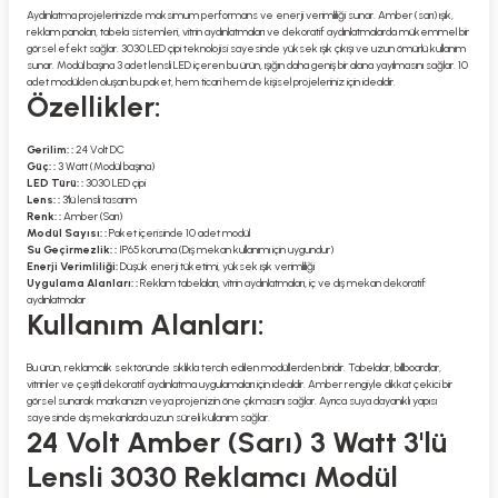
Aydınlatma projelerinizde maksimum performans ve enerji verimliliği sunar. Amber (sarı) ışık,
reklam panoları, tabela sistemleri, vitrin aydınlatmaları ve dekoratif aydınlatmalarda mükemmel bir
görsel efekt sağlar. 3030 LED çipi teknolojisi sayesinde yüksek ışık çıkışı ve uzun ömürlü kullanım
sunar. Modül başına 3 adet lensli LED içeren bu ürün, ışığın daha geniş bir alana yayılmasını sağlar. 10
adet modülden oluşan bu paket, hem ticari hem de kişisel projeleriniz için idealdir.
Özellikler:
Gerilim: :
24 Volt DC
Güç: :
3 Watt (Modül başına)
LED Türü: :
3030 LED çipi
Lens: :
3'lü lensli tasarım
Renk: :
Amber (Sarı)
Modül Sayısı: :
Paket içerisinde 10 adet modül
Su Geçirmezlik: :
IP65 koruma (Dış mekan kullanımı için uygundur)
Enerji Verimliliği:
Düşük enerji tüketimi, yüksek ışık verimliliği
Uygulama Alanları: :
Reklam tabelaları, vitrin aydınlatmaları, iç ve dış mekan dekoratif
aydınlatmalar
Kullanım Alanları:
Bu ürün, reklamcılık sektöründe sıklıkla tercih edilen modüllerden biridir. Tabelalar, billboardlar,
vitrinler ve çeşitli dekoratif aydınlatma uygulamaları için idealdir. Amber rengiyle dikkat çekici bir
görsel sunarak markanızın veya projenizin öne çıkmasını sağlar. Ayrıca suya dayanıklı yapısı
sayesinde dış mekanlarda uzun süreli kullanım sağlar.
24 Volt Amber (Sarı) 3 Watt 3'lü
Lensli 3030 Reklamcı Modül