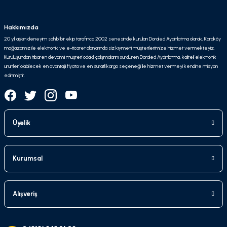
Hakkımızda
20 yılı aşkın deneyim sahibi bir ekip tarafınca 2002 senesinde kurulan Doraled Aydınlatma olarak, Karaköy
mağazamız ile elektronik ve e-ticaret alanlarında siz kıymetli müşterilerimize hizmet vermekteyiz.
Kuruluşundan itibaren devamlı müşteri odaklı çalışmalarını sürdüren Doraled Aydınlatma, kaliteli elektronik
ürünleri olabilecek en avantajlı fiyata ve en süratli kargo seçeneği ile hizmet vermeyi kendine misyon
edinmiştir.
Üyelik
Kurumsal
Alışveriş