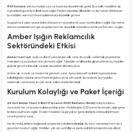
IP65 koruma
sınıfı, bu modülü suya ve toza karşı dayanıklı hale getirir. Bu özellik, modüllerin dış
mekanlarda güvenle kullanılmasını sağlar. Reklam tabelaları, billboardlar ve dış mekan vitrinlerinde
bu modüller, olumsuz hava koşullarına karşı dayanıklılık gösterir.
Su geçirmez yapısı, ürünün bakım ihtiyacını en aza indirerek uzun süreli kullanım sağlar. Dış mekan
dekorasyonlarında hem görsel açıdan hem de dayanıklılık açısından üstün bir performans sergiler.
Amber Işığın Reklamcılık
Sektöründeki Etkisi
Amber (sarı) ışık
, sıcak ve dikkat çekici bir görsellik sunar. Bu özellik, reklamcılık projelerinde
markaların veya ürünlerin öne çıkmasını sağlar. Tabelalar ve billboardlar gibi projelerde bu modüller,
güçlü bir görsel etkileyicilik sunarak izleyicilerin dikkatini çeker.
Amber ışık, estetik ve modern bir görünüm sunar. Ayrıca dekoratif aydınlatma projelerinde
kullanıldığında mekanın atmosferini değiştirecek bir etki yaratır. Bu nedenle, bu modüller
reklamcılık sektöründe en çok tercih edilen ürünlerden biridir.
Kurulum Kolaylığı ve Paket İçeriği
24 Volt Amber (Sarı) 3 Watt 3'lü Lensli 3030 Reklamcı Modül
, kolay kurulumu
sayesinde her seviyeden kullanıcıya hitap eder. Modül başına 3 LED içeren bu tasarım, ışığın geniş
bir alana yayılmasını sağlar. 10 adet modülden oluşan paket, geniş alanlarda etkili aydınlatma için
yeterli çözümü sunar.
Her bir modül, birbirine bağlanarak projelerde kolaylıkla kullanılabilir. Bu, hem zamandan hem de iş
gücünden tasarruf sağlar. Modüller, yüksek verimliliği ve geniş aydınlatma kapasitesiyle dikkat