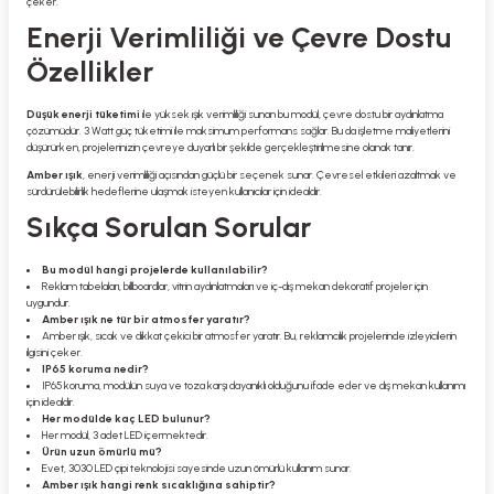
çeker.
Enerji Verimliliği ve Çevre Dostu
Özellikler
Düşük enerji tüketimi
ile yüksek ışık verimliliği sunan bu modül, çevre dostu bir aydınlatma
çözümüdür. 3 Watt güç tüketimi ile maksimum performans sağlar. Bu da işletme maliyetlerini
düşürürken, projelerinizin çevreye duyarlı bir şekilde gerçekleştirilmesine olanak tanır.
Amber ışık
, enerji verimliliği açısından güçlü bir seçenek sunar. Çevresel etkileri azaltmak ve
sürdürülebilirlik hedeflerine ulaşmak isteyen kullanıcılar için idealdir.
Sıkça Sorulan Sorular
Bu modül hangi projelerde kullanılabilir?
Reklam tabelaları, billboardlar, vitrin aydınlatmaları ve iç-dış mekan dekoratif projeler için
uygundur.
Amber ışık ne tür bir atmosfer yaratır?
Amber ışık, sıcak ve dikkat çekici bir atmosfer yaratır. Bu, reklamcılık projelerinde izleyicilerin
ilgisini çeker.
IP65 koruma nedir?
IP65 koruma, modülün suya ve toza karşı dayanıklı olduğunu ifade eder ve dış mekan kullanımı
için idealdir.
Her modülde kaç LED bulunur?
Her modül, 3 adet LED içermektedir.
Ürün uzun ömürlü mü?
Evet, 3030 LED çipi teknolojisi sayesinde uzun ömürlü kullanım sunar.
Amber ışık hangi renk sıcaklığına sahiptir?