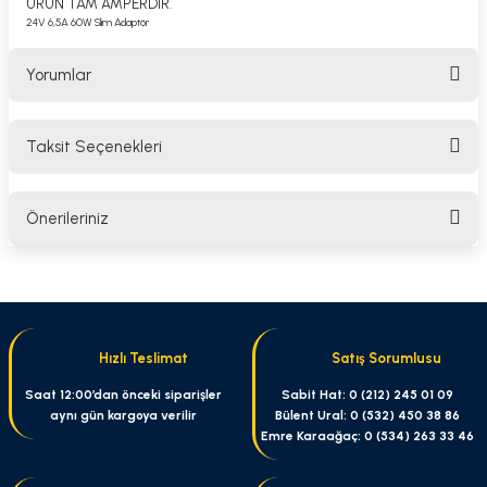
ÜRÜN TAM AMPERDİR.
24V 6,5A 60W Slim Adaptör
Yorumlar
Taksit Seçenekleri
Bu ürüne ilk yorumu siz yapın!
Önerileriniz
Yorum Yaz
Bu ürünün fiyat bilgisi, resim, ürün açıklamalarında ve diğer konularda
yetersiz gördüğünüz noktaları öneri formunu kullanarak tarafımıza
iletebilirsiniz.
Görüş ve önerileriniz için teşekkür ederiz.
Hızlı Teslimat
Satış Sorumlusu
Ürün resmi kalitesiz, bozuk veya görüntülenemiyor.
Saat 12:00’dan önceki siparişler
Sabit Hat: 0 (212) 245 01 09
aynı gün kargoya verilir
Bülent Ural: 0 (532) 450 38 86
Ürün açıklamasında eksik bilgiler bulunuyor.
Emre Karaağaç: 0 (534) 263 33 46
Ürün bilgilerinde hatalar bulunuyor.
Ürün fiyatı diğer sitelerden daha pahalı.