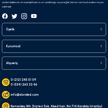
ürünleri olabilecek en avantajlı fiyata ve en süratli kargo seçeneği ile hizmet vermeyi kendine misyon
edinmiştir.
Üyelik
Kurumsal
Alışveriş
0 (212) 245 01 09
0 (534) 263 33 46
info@doraled.com
Kemankeş Mh. Erişteci Sok. Abed han. No:7/6 Karaköy İstanbul