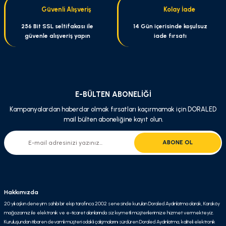
Güvenli Alışveriş
Kolay İade
Bu ürüne benzer farklı alternatifler olmalı.
256 Bit SSL seltifakası ile
14 Gün içerisinde koşulsuz
güvenle alışveriş yapın
iade fırsatı
Gönder
E-BÜLTEN ABONELİĞİ
Kampanyalardan haberdar olmak fırsatları kaçırmamak için DORALED
mail bülten aboneliğine kayıt olun.
ABONE OL
Hakkımızda
20 yılı aşkın deneyim sahibi bir ekip tarafınca 2002 senesinde kurulan Doraled Aydınlatma olarak, Karaköy
mağazamız ile elektronik ve e-ticaret alanlarında siz kıymetli müşterilerimize hizmet vermekteyiz.
Kuruluşundan itibaren devamlı müşteri odaklı çalışmalarını sürdüren Doraled Aydınlatma, kaliteli elektronik