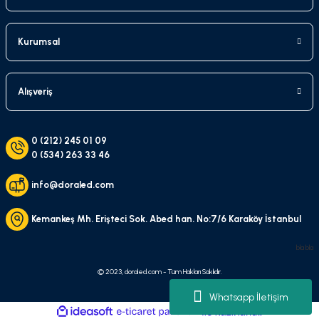
Kurumsal
Alışveriş
0 (212) 245 01 09
0 (534) 263 33 46
info@doraled.com
Kemankeş Mh. Erişteci Sok. Abed han. No:7/6 Karaköy İstanbul
bla bla
© 2023, doraled.com - Tüm Hakları Saklıdır.
Whatsapp İletişim
ideasoft
ile
e-