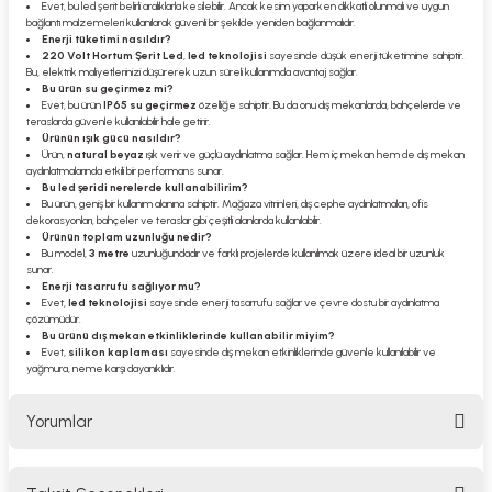
Evet, bu led şerit belirli aralıklarla kesilebilir. Ancak kesim yaparken dikkatli olunmalı ve uygun
bağlantı malzemeleri kullanılarak güvenli bir şekilde yeniden bağlanmalıdır.
Enerji tüketimi nasıldır?
220 Volt Hortum Şerit Led
,
led teknolojisi
sayesinde düşük enerji tüketimine sahiptir.
Bu, elektrik maliyetlerinizi düşürerek uzun süreli kullanımda avantaj sağlar.
Bu ürün su geçirmez mi?
Evet, bu ürün
IP65 su geçirmez
özelliğe sahiptir. Bu da onu dış mekanlarda, bahçelerde ve
teraslarda güvenle kullanılabilir hale getirir.
Ürünün ışık gücü nasıldır?
Ürün,
natural beyaz
ışık verir ve güçlü aydınlatma sağlar. Hem iç mekan hem de dış mekan
aydınlatmalarında etkili bir performans sunar.
Bu led şeridi nerelerde kullanabilirim?
Bu ürün, geniş bir kullanım alanına sahiptir. Mağaza vitrinleri, dış cephe aydınlatmaları, ofis
dekorasyonları, bahçeler ve teraslar gibi çeşitli alanlarda kullanılabilir.
Ürünün toplam uzunluğu nedir?
Bu model,
3 metre
uzunluğundadır ve farklı projelerde kullanılmak üzere ideal bir uzunluk
sunar.
Enerji tasarrufu sağlıyor mu?
Evet,
led teknolojisi
sayesinde enerji tasarrufu sağlar ve çevre dostu bir aydınlatma
çözümüdür.
Bu ürünü dış mekan etkinliklerinde kullanabilir miyim?
Evet,
silikon kaplaması
sayesinde dış mekan etkinliklerinde güvenle kullanılabilir ve
yağmura, neme karşı dayanıklıdır.
Yorumlar