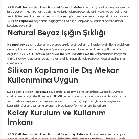
220 Volt Hortum Şerit Led Natural Beyaz 3 Metre
, modern aydınlatma projeleri için ideal
bir seçenektir. Hem iç hem de dış mekanlarda kullanılabilecek dayanıklı yapısı ve yüksek enerji
verimliliği ile öne çıkan bu ürün,
natural beyaz
ışığı sayesinde ferah ve aydınlık bir ortam yaratır.
Silikon kaplama
sayesinde su geçirmez özelliğe sahip olan bu led şerit, her türlü hava
koşuluna dayanıklıdır.
Natural Beyaz Işığın Şıklığı
Natural beyaz
ışık, dekoratif projelerde sıklıkla tercih edilen renklerden biridir. Hem sıcak hem
de soğuk tonlar arasında denge sağlayarak aydınlatılan alanlarda ferah ve doğal bir görünüm
oluşturur.
220 Volt Hortum Şerit Led Natural Beyaz 3 Metre
, çalışma alanları, mağaza
vitrinleri, ev dekorasyonları ve dış mekan aydınlatmalarında kullanılabilecek ideal bir aydınlatma
çözümüdür.
Silikon Kaplama ile Dış Mekan
Kullanımına Uygun
Bu led şerit,
silikon kaplama
sayesinde su geçirmez ve dayanıklıdır. Bu özellik, ürünü dış
mekan kullanımı için ideal hale getirir.
IP65
koruma sınıfına sahip olması sayesinde yağmur, nem
ve toza karşı dayanıklıdır. Bu sayede bahçeler, teraslar, dış cepheler gibi alanlarda güvenle
kullanılabilir. Ürünün uzun ömürlü yapısı ile ilk günkü performansını yıllar boyu korur.
Kolay Kurulum ve Kullanım
İmkanı
220 Volt Hortum Şerit Led Natural Beyaz
,
fiş dahil
olarak teslim edilir ve montajı son
derece kolaydır. Elektrik bilgisine gerek kalmadan, doğrudan prize takılarak kullanılabilir. Esnek