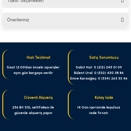
Taksit Seçenekleri
Bu ürüne ilk yorumu siz yapın!
Önerileriniz
Yorum Yaz
Bu ürünün fiyat bilgisi, resim, ürün açıklamalarında ve diğer konularda
yetersiz gördüğünüz noktaları öneri formunu kullanarak tarafımıza
iletebilirsiniz.
Görüş ve önerileriniz için teşekkür ederiz.
Hızlı Teslimat
Satış Sorumlusu
Ürün resmi kalitesiz, bozuk veya görüntülenemiyor.
Saat 12:00’dan önceki siparişler
Sabit Hat: 0 (212) 245 01 09
aynı gün kargoya verilir
Bülent Ural: 0 (532) 450 38 86
Ürün açıklamasında eksik bilgiler bulunuyor.
Emre Karaağaç: 0 (534) 263 33 46
Ürün bilgilerinde hatalar bulunuyor.
Ürün fiyatı diğer sitelerden daha pahalı.
Güvenli Alışveriş
Kolay İade
Bu ürüne benzer farklı alternatifler olmalı.
256 Bit SSL seltifakası ile
14 Gün içerisinde koşulsuz
güvenle alışveriş yapın
iade fırsatı