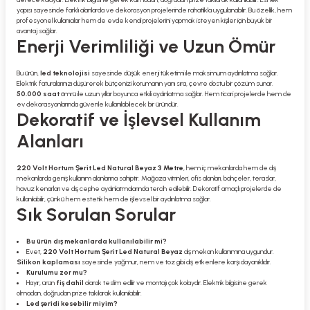
yapısı sayesinde farklı alanlarda ve dekorasyon projelerinde rahatlıkla uygulanabilir. Bu özellik, hem
profesyonel kullanıcılar hem de evde kendi projelerini yapmak isteyen kişiler için büyük bir
avantaj sağlar.
Enerji Verimliliği ve Uzun Ömür
Bu ürün,
led teknolojisi
sayesinde düşük enerji tüketimi ile maksimum aydınlatma sağlar.
Elektrik faturalarınızı düşürerek bütçenizi korumanın yanı sıra, çevre dostu bir çözüm sunar.
50.000 saat
ömrü ile uzun yıllar boyunca etkili aydınlatma sağlar. Hem ticari projelerde hem de
ev dekorasyonlarında güvenle kullanılabilecek bir üründür.
Dekoratif ve İşlevsel Kullanım
Alanları
220 Volt Hortum Şerit Led Natural Beyaz 3 Metre
, hem iç mekanlarda hem de dış
mekanlarda geniş kullanım alanlarına sahiptir. Mağaza vitrinleri, ofis alanları, bahçeler, teraslar,
havuz kenarları ve dış cephe aydınlatmalarında tercih edilebilir. Dekoratif amaçlı projelerde de
kullanılabilir, çünkü hem estetik hem de işlevsel bir aydınlatma sağlar.
Sık Sorulan Sorular
Bu ürün dış mekanlarda kullanılabilir mi?
Evet,
220 Volt Hortum Şerit Led Natural Beyaz
dış mekan kullanımına uygundur.
Silikon kaplaması
sayesinde yağmur, nem ve toz gibi dış etkenlere karşı dayanıklıdır.
Kurulumu zor mu?
Hayır, ürün
fiş dahil
olarak teslim edilir ve montajı çok kolaydır. Elektrik bilgisine gerek
olmadan, doğrudan prize takılarak kullanılabilir.
Led şeridi kesebilir miyim?