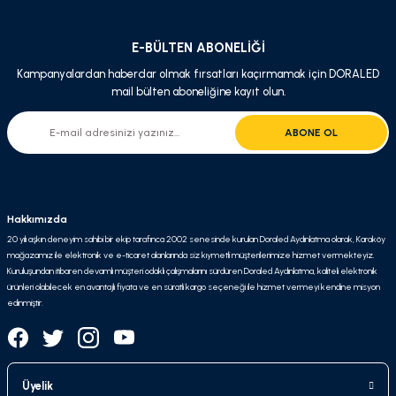
Gönder
E-BÜLTEN ABONELİĞİ
Kampanyalardan haberdar olmak fırsatları kaçırmamak için DORALED
mail bülten aboneliğine kayıt olun.
ABONE OL
Hakkımızda
20 yılı aşkın deneyim sahibi bir ekip tarafınca 2002 senesinde kurulan Doraled Aydınlatma olarak, Karaköy
mağazamız ile elektronik ve e-ticaret alanlarında siz kıymetli müşterilerimize hizmet vermekteyiz.
Kuruluşundan itibaren devamlı müşteri odaklı çalışmalarını sürdüren Doraled Aydınlatma, kaliteli elektronik
ürünleri olabilecek en avantajlı fiyata ve en süratli kargo seçeneği ile hizmet vermeyi kendine misyon
edinmiştir.
Üyelik