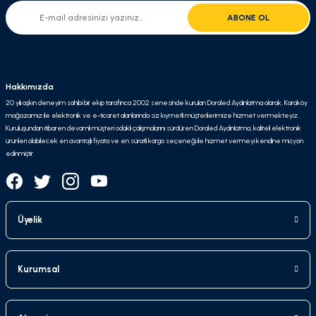
ABONE OL
Hakkımızda
20 yılı aşkın deneyim sahibi bir ekip tarafınca 2002 senesinde kurulan Doraled Aydınlatma olarak, Karaköy
mağazamız ile elektronik ve e-ticaret alanlarında siz kıymetli müşterilerimize hizmet vermekteyiz.
Kuruluşundan itibaren devamlı müşteri odaklı çalışmalarını sürdüren Doraled Aydınlatma, kaliteli elektronik
ürünleri olabilecek en avantajlı fiyata ve en süratli kargo seçeneği ile hizmet vermeyi kendine misyon
edinmiştir.
Üyelik
Kurumsal