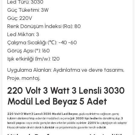
Led Türü: 3030
Güç Tüketimi: 3W
Güç: 220V
Renk Dönüşüm İndeksi (Ra): 80
Led Miktarı: 3
Çalışma Sıcaklığı (℃): -40 -60
Görüş Açısı (°): 160
Işık etkinliği (lm/w): 120
Uygulama Alanları: Aydınlatma ve devre tasarımı,
Proje, montaj,
220 Volt 3 Watt 3 Lensli 3030
Modül Led Beyaz 5 Adet
220 Volt 3 Watt 3 Lensli 3030 Modül Led Beyaz
, güçlü aydınlatma sağlayan, geniş
kullanım alanlarına hitap eden bir modül led seçeneğidir.
3030 tipi ledler
ile donatılmış olup,
3
lensli yapısı
sayesinde geniş bir alanı etkin bir şekilde aydınlatır.
220V
ile çalıştığı için ek adaptör
ihtiyacı olmadan direkt olarak kullanılabilir ve projelerinizde güvenle tercih edilebilir.