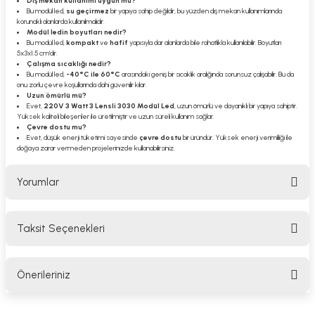
Dış mekan kullanımı uygun mu?
Bu modül led,
su geçirmez
bir yapıya sahip değildir, bu yüzden dış mekan kullanımlarında
korunaklı alanlarda kullanılmalıdır.
Modül ledin boyutları nedir?
Bu modül led,
kompakt
ve
hafif
yapısıyla dar alanlarda bile rahatlıkla kullanılabilir. Boyutları
5x3x1.5 cm’dir.
Çalışma sıcaklığı nedir?
Bu modül led,
-40°C ile 60°C
arasındaki geniş bir sıcaklık aralığında sorunsuz çalışabilir. Bu da
onu zorlu çevre koşullarında dahi güvenilir kılar.
Uzun ömürlü mü?
Evet,
220V 3 Watt 3 Lensli 3030 Modül Led
, uzun ömürlü ve dayanıklı bir yapıya sahiptir.
Yüksek kaliteli bileşenler ile üretilmiştir ve uzun süreli kullanım sağlar.
Çevre dostu mu?
Evet, düşük enerji tüketimi sayesinde
çevre dostu
bir üründür. Yüksek enerji verimliliği ile
doğaya zarar vermeden projelerinizde kullanabilirsiniz.
Yorumlar
Taksit Seçenekleri
Bu ürüne ilk yorumu siz yapın!
Önerileriniz
Yorum Yaz
Bu ürünün fiyat bilgisi, resim, ürün açıklamalarında ve diğer konularda