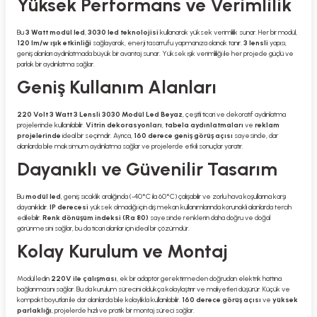
Yüksek Performans ve Verimlilik
Bu
3 Watt modül led
,
3030 led teknolojisi
kullanarak yüksek verimlilik sunar. Her bir modül,
120 lm/w ışık etkinliği
sağlayarak, enerji tasarrufu yapmanıza olanak tanır.
3 lensli
yapısı,
geniş alanları aydınlatmada büyük bir avantaj sunar. Yüksek ışık verimliliği ile her projede güçlü ve
parlak bir aydınlatma sağlar.
Geniş Kullanım Alanları
220 Volt 3 Watt 3 Lensli 3030 Modül Led Beyaz
, çeşitli ticari ve dekoratif aydınlatma
projelerinde kullanılabilir.
Vitrin dekorasyonları
,
tabela aydınlatmaları
ve
reklam
projelerinde
ideal bir seçimdir. Ayrıca,
160 derece geniş görüş açısı
sayesinde, dar
alanlarda bile maksimum aydınlatma sağlar ve projelerde etkili sonuçlar yaratır.
Dayanıklı ve Güvenilir Tasarım
Bu
modül led
, geniş sıcaklık aralığında (-40°C ila 60°C) çalışabilir ve zorlu hava koşullarına karşı
dayanıklıdır.
IP derecesi
yüksek olmadığı için dış mekan kullanımlarında korunaklı alanlarda tercih
edilebilir.
Renk dönüşüm indeksi (Ra 80)
sayesinde renklerin daha doğru ve doğal
görünmesini sağlar, bu da ticari alanlar için ideal bir çözümdür.
Kolay Kurulum ve Montaj
Modül ledin
220V ile çalışması
, ek bir adaptör gerektirmeden doğrudan elektrik hattına
bağlanmasını sağlar. Bu da kurulum sürecini oldukça kolaylaştırır ve maliyetleri düşürür. Küçük ve
kompakt boyutları ile dar alanlarda bile kolaylıkla kullanılabilir.
160 derece görüş açısı
ve
yüksek
parlaklığı
, projelerde hızlı ve pratik bir montaj süreci sağlar.