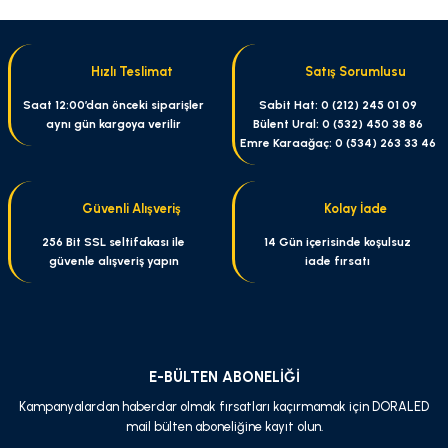
yetersiz gördüğünüz noktaları öneri formunu kullanarak tarafımıza
iletebilirsiniz.
Görüş ve önerileriniz için teşekkür ederiz.
Hızlı Teslimat
Satış Sorumlusu
Ürün resmi kalitesiz, bozuk veya görüntülenemiyor.
Saat 12:00’dan önceki siparişler
Sabit Hat: 0 (212) 245 01 09
aynı gün kargoya verilir
Bülent Ural: 0 (532) 450 38 86
Ürün açıklamasında eksik bilgiler bulunuyor.
Emre Karaağaç: 0 (534) 263 33 46
Ürün bilgilerinde hatalar bulunuyor.
Ürün fiyatı diğer sitelerden daha pahalı.
Güvenli Alışveriş
Kolay İade
Bu ürüne benzer farklı alternatifler olmalı.
256 Bit SSL seltifakası ile
14 Gün içerisinde koşulsuz
güvenle alışveriş yapın
iade fırsatı
Gönder
E-BÜLTEN ABONELİĞİ
Kampanyalardan haberdar olmak fırsatları kaçırmamak için DORALED
mail bülten aboneliğine kayıt olun.