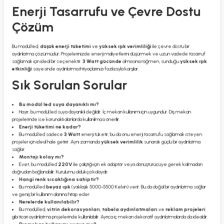
Enerji Tasarrufu ve Çevre Dostu
Çözüm
Bu modül led,
düşük enerji tüketimi
ve
yüksek ışık verimliliği
ile çevre dostu bir
aydınlatma çözümüdür. Projelerinizde enerji maliyetlerini düşürmek ve uzun vadede tasarruf
sağlamak için ideal bir seçenektir.
3 Watt gücünde
olmasına rağmen, sunduğu
yüksek ışık
etkinliği
sayesinde aydınlatma ihtiyaçlarınızı fazlasıyla karşılar.
Sık Sorulan Sorular
Bu modül led suya dayanıklı mı?
Hayır, bu modül led suya dayanıklı değildir. İç mekan kullanımı için uygundur. Dış mekan
projelerinde ise korunaklı alanlarda kullanılması önerilir.
Enerji tüketimi ne kadar?
Bu modül led sadece
3 Watt
enerji tüketir, bu da onu enerji tasarrufu sağlamak isteyen
projeler için ideal hale getirir. Aynı zamanda
yüksek verimlilik
sunarak güçlü bir aydınlatma
sağlar.
Montajı kolay mı?
Evet, bu modül led
220V
ile çalıştığı için ek adaptör veya dönüştürücüye gerek kalmadan
doğrudan bağlanabilir. Kurulumu oldukça kolaydır.
Hangi renk sıcaklığına sahiptir?
Bu modül led
beyaz ışık
(yaklaşık 5000-5500 Kelvin) verir. Bu da doğal bir aydınlatma sağlar
ve geniş bir kullanım alanına hitap eder.
Nerelerde kullanılabilir?
Bu modül led,
vitrin dekorasyonları
,
tabela aydınlatmaları
ve
reklam projeleri
gibi ticari aydınlatma projelerinde kullanılabilir. Ayrıca iç mekan dekoratif aydınlatmalarda da idealdir.