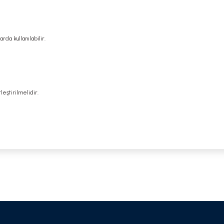
rda kullanılabilir.
eştirilmelidir.
 yetersiz gördüğünüz noktaları öneri formunu kullanarak tarafımıza iletebilirsi
Bu ürüne ilk yorumu siz yapın!
Yorum Yaz