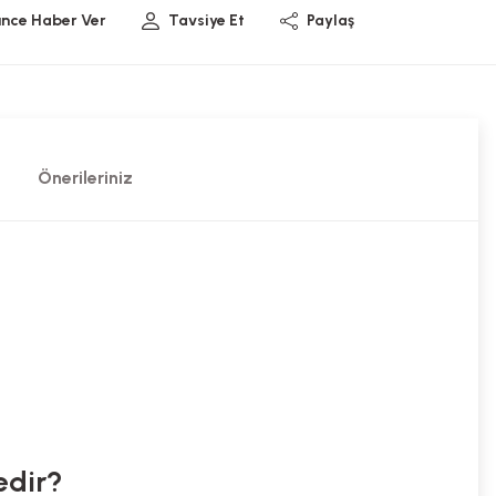
ünce Haber Ver
Tavsiye Et
Paylaş
Önerileriniz
edir?