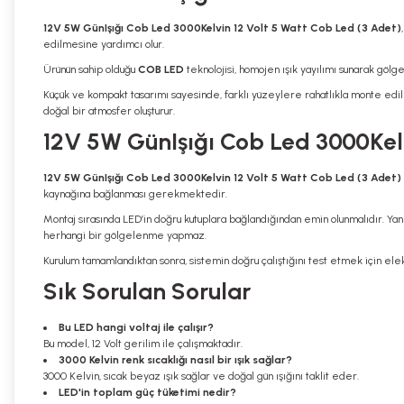
12V 5W GünIşığı Cob Led 3000Kelvin 12 Volt 5 Watt Cob Led (3 Adet)
edilmesine yardımcı olur.
Ürünün sahip olduğu
COB LED
teknolojisi, homojen ışık yayılımı sunarak gölg
Küçük ve kompakt tasarımı sayesinde, farklı yüzeylere rahatlıkla monte edil
doğal bir atmosfer oluşturur.
12V 5W GünIşığı Cob Led 3000Kelv
12V 5W GünIşığı Cob Led 3000Kelvin 12 Volt 5 Watt Cob Led (3 Adet)
kaynağına bağlanması gerekmektedir.
Montaj sırasında LED’in doğru kutuplara bağlandığından emin olunmalıdır. Yan
herhangi bir gölgelenme yapmaz.
Kurulum tamamlandıktan sonra, sistemin doğru çalıştığını test etmek için elek
Sık Sorulan Sorular
Bu LED hangi voltaj ile çalışır?
Bu model, 12 Volt gerilim ile çalışmaktadır.
3000 Kelvin renk sıcaklığı nasıl bir ışık sağlar?
3000 Kelvin, sıcak beyaz ışık sağlar ve doğal gün ışığını taklit eder.
LED'in toplam güç tüketimi nedir?