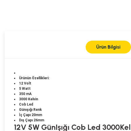
Ürün Bilgisi
Ürünün Özellikleri:
12 Volt
5 Watt
350 mA
3000 Kelvin
Cob Led
Günışığı Renk
İç Çapı 20mm
Dış Çapı 26mm
12V 5W GünIşığı Cob Led 3000Kelv