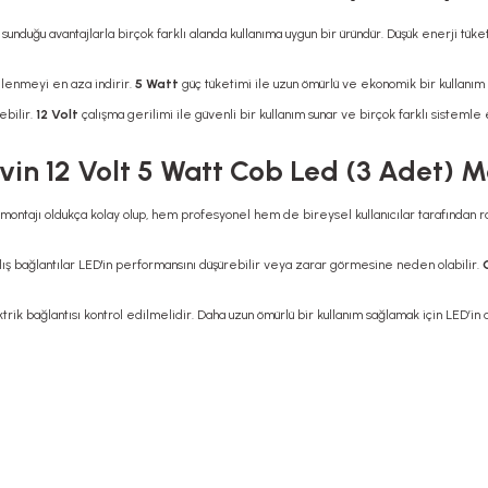
, sunduğu avantajlarla birçok farklı alanda kullanıma uygun bir üründür. Düşük enerji tük
elenmeyi en aza indirir.
5 Watt
güç tüketimi ile uzun ömürlü ve ekonomik bir kullanım
ebilir.
12 Volt
çalışma gerilimi ile güvenli bir kullanım sunar ve birçok farklı sisteml
in 12 Volt 5 Watt Cob Led (3 Adet) Mo
montajı oldukça kolay olup, hem profesyonel hem de bireysel kullanıcılar tarafından ra
lış bağlantılar LED'in performansını düşürebilir veya zarar görmesine neden olabilir.
trik bağlantısı kontrol edilmelidir. Daha uzun ömürlü bir kullanım sağlamak için LED’i