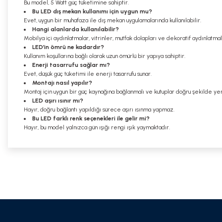
Bu model, 5 Watt güç tüketimine sahiptir.
Bu LED dış mekan kullanımı için uygun mu?
Evet, uygun bir muhafaza ile dış mekan uygulamalarında kullanılabilir.
Hangi alanlarda kullanılabilir?
Mobilya içi aydınlatmalar, vitrinler, mutfak dolapları ve dekoratif aydınlatmala
LED’in ömrü ne kadardır?
Kullanım koşullarına bağlı olarak uzun ömürlü bir yapıya sahiptir.
Enerji tasarrufu sağlar mı?
Evet, düşük güç tüketimi ile enerji tasarrufu sunar.
Montajı nasıl yapılır?
Montaj için uygun bir güç kaynağına bağlanmalı ve kutuplar doğru şekilde yerl
LED aşırı ısınır mı?
Hayır, doğru bağlantı yapıldığı sürece aşırı ısınma yapmaz.
Bu LED farklı renk seçenekleri ile gelir mi?
Hayır, bu model yalnızca gün ışığı rengi ışık yaymaktadır.
Bu ürünün fiyat bilgisi, resim, ürün açıklamalarında ve diğer konularda
Görüş ve önerileriniz için teşekkür ederiz.
Ürün resmi kalitesiz, bozuk veya görüntülenemiyor.
Ürün açıklamasında eksik bilgiler bulunuyor.
Ürün bilgilerinde hatalar bulunuyor.