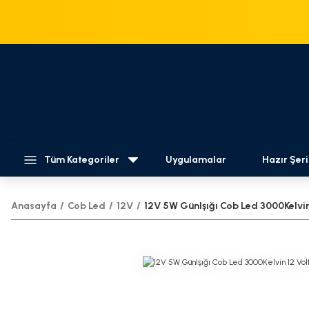
Tüm Kategoriler
Uygulamalar
Hazır Şeri
Anasayfa
Cob Led
12V
12V 5W GünIşığı Cob Led 3000Kelvin