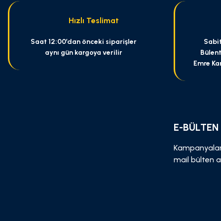
Ürün fiyatı diğer sitelerden daha pahalı.
Hızlı Teslimat
Bu ürüne benzer farklı alternatifler olmalı.
Saat 12:00’dan önceki siparişler
Sabit
aynı gün kargoya verilir
Bülent
Emre Ka
E-BÜLTEN
Kampanyalar
mail bülten a