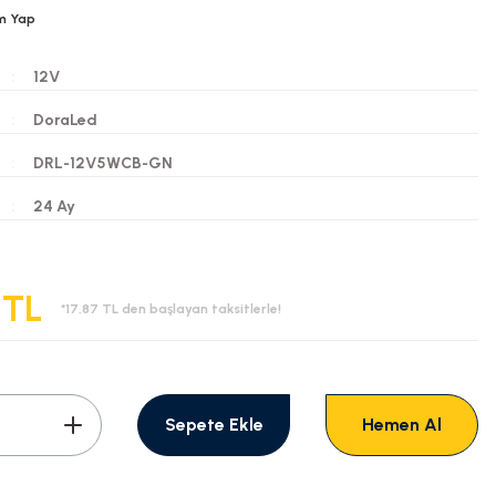
m Yap
12V
DoraLed
DRL-12V5WCB-GN
i
24 Ay
 TL
*17,87 TL den başlayan taksitlerle!
Sepete Ekle
Hemen Al