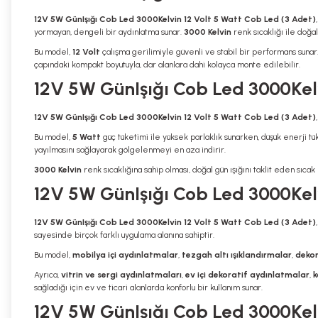
12V 5W GünIşığı Cob Led 3000Kelvin 12 Volt 5 Watt Cob Led (3 Adet)
yormayan, dengeli bir aydınlatma sunar.
3000 Kelvin
renk sıcaklığı ile doğal
Bu model,
12 Volt
çalışma gerilimiyle güvenli ve stabil bir performans sunar
çapındaki kompakt boyutuyla, dar alanlara dahi kolayca monte edilebilir.
12V 5W GünIşığı Cob Led 3000Kelvi
12V 5W GünIşığı Cob Led 3000Kelvin 12 Volt 5 Watt Cob Led (3 Adet)
Bu model,
5 Watt
güç tüketimi ile yüksek parlaklık sunarken, düşük enerji tüke
yayılmasını sağlayarak gölgelenmeyi en aza indirir.
3000 Kelvin
renk sıcaklığına sahip olması, doğal gün ışığını taklit eden sıcak 
12V 5W GünIşığı Cob Led 3000Kelv
12V 5W GünIşığı Cob Led 3000Kelvin 12 Volt 5 Watt Cob Led (3 Adet)
sayesinde birçok farklı uygulama alanına sahiptir.
Bu model,
mobilya içi aydınlatmalar
,
tezgah altı ışıklandırmalar
,
dekor
Ayrıca,
vitrin ve sergi aydınlatmaları
,
ev içi dekoratif aydınlatmalar
,
k
sağladığı için ev ve ticari alanlarda konforlu bir kullanım sunar.
12V 5W GünIşığı Cob Led 3000Kelv