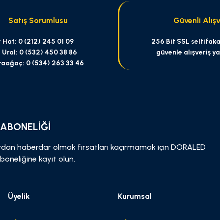
Satış Sorumlusu
Güvenli Alışv
 Hat: 0 (212) 245 01 09
256 Bit SSL seltifakas
 Ural: 0 (532) 450 38 86
güvenle alışveriş y
raağaç: 0 (534) 263 33 46
Gönder
 ABONELİĞİ
dan haberdar olmak fırsatları kaçırmamak için DORALED
boneliğine kayıt olun.
Üyelik
Kurumsal