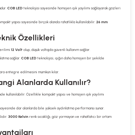
üdür.
COB LED
teknolojisi sayesinde homojen ışık yayılımı sağlayarak gözleri
pakt yapısı sayesinde birçok alanda rahatlıkla kullanılabilir.
26 mm
knik Özellikleri
gerilimi
12 Volt
olup, düşük voltajda güvenli kullanım sağlar.
nlatma sağlar.
COB LED
teknolojisi, ışığın daha homojen bir şekilde
nlara entegre edilmesini mümkün kılar.
ngi Alanlarda Kullanılır?
nde kullanılabilir. Özellikle kompakt yapısı ve homojen ışık yayılımı
ı sayesinde dar alanlarda bile yüksek aydınlatma performansı sunar.
lıdır.
3000 Kelvin
renk sıcaklığı, göz yormayan ve rahatlatıcı bir ortam
antajları