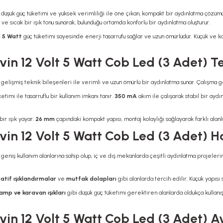
, düşük güç tüketimi ve yüksek verimliliği ile öne çıkan, kompakt bir aydınlatma çözüm
 ve sıcak bir ışık tonu sunarak, bulunduğu ortamda konforlu bir aydınlatma oluşturur.
.
5 Watt
güç tüketimi sayesinde enerji tasarrufu sağlar ve uzun ömürlüdür. Küçük ve kom
n 12 Volt 5 Watt Cob Led (3 Adet) Te
, gelişmiş teknik bileşenleri ile verimli ve uzun ömürlü bir aydınlatma sunar. Çalışma 
timi ile tasarruflu bir kullanım imkanı tanır.
350 mA
akım ile çalışarak stabil bir aydı
bir ışık yayar.
26 mm
çapındaki kompakt yapısı, montaj kolaylığı sağlayarak farklı ala
in 12 Volt 5 Watt Cob Led (3 Adet) Ha
, geniş kullanım alanlarına sahip olup, iç ve dış mekanlarda çeşitli aydınlatma projeleri
atif ışıklandırmalar
ve
mutfak dolapları
gibi alanlarda tercih edilir. Küçük yapıs
amp ve karavan ışıkları
gibi düşük güç tüketimi gerektiren alanlarda oldukça kullanış
in 12 Volt 5 Watt Cob Led (3 Adet) Av