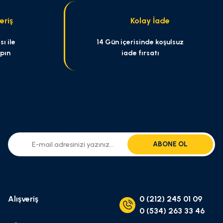
eriş
Kolay İade
ı ile
14 Gün içerisinde koşulsuz
apın
iade fırsatı
ABONE OL
Alışveriş
0 (212) 245 01 09
0 (534) 263 33 46