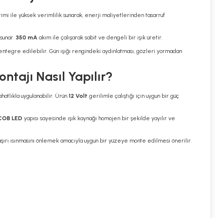
etimi ile yüksek verimlilik sunarak, enerji maliyetlerinden tasarruf
 sunar.
350 mA
akım ile çalışarak sabit ve dengeli bir ışık üretir.
e entegre edilebilir. Gün ışığı rengindeki aydınlatması, gözleri yormadan
ntajı Nasıl Yapılır?
hatlıkla uygulanabilir. Ürün
12 Volt
gerilimle çalıştığı için uygun bir güç
COB LED
yapısı sayesinde ışık kaynağı homojen bir şekilde yayılır ve
n aşırı ısınmasını önlemek amacıyla uygun bir yüzeye monte edilmesi önerilir.