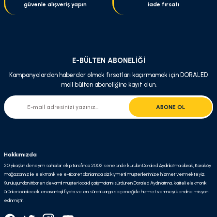
güvenle alışveriş yapın
iade fırsatı
Gönder
E-BÜLTEN ABONELİĞİ
Kampanyalardan haberdar olmak fırsatları kaçırmamak için DORALED
mail bülten aboneliğine kayıt olun.
ABONE OL
Hakkımızda
20 yılı aşkın deneyim sahibi bir ekip tarafınca 2002 senesinde kurulan Doraled Aydınlatma olarak, Karaköy
mağazamız ile elektronik ve e-ticaret alanlarında siz kıymetli müşterilerimize hizmet vermekteyiz.
Kuruluşundan itibaren devamlı müşteri odaklı çalışmalarını sürdüren Doraled Aydınlatma, kaliteli elektronik
ürünleri olabilecek en avantajlı fiyata ve en süratli kargo seçeneği ile hizmet vermeyi kendine misyon
edinmiştir.