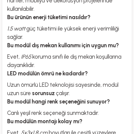
harfler, mobilya ve dekorasyon projelerinde
kullanılabilir.
Bu ürünün enerji tüketimi nasıldır?
1.5 watt
güç tüketimi ile yüksek enerji verimliliği
sağlar.
Bu modül dış mekan kullanımı için uygun mu?
Evet,
IP65
koruma sınıfı ile dış mekan koşullarına
dayanıklıdır.
LED modülün ömrü ne kadardır?
Uzun ömürlü LED teknolojisi sayesinde, modül
uzun süre
sorunsuz
çalışır.
Bu modül hangi renk seçeneğini sunuyor?
Canlı yeşil renk seçeneği sunmaktadır.
Bu modülün montajı kolay mı?
Evet,
5x3x1,8 cm
boyutları ile çeşitli yüzeylere