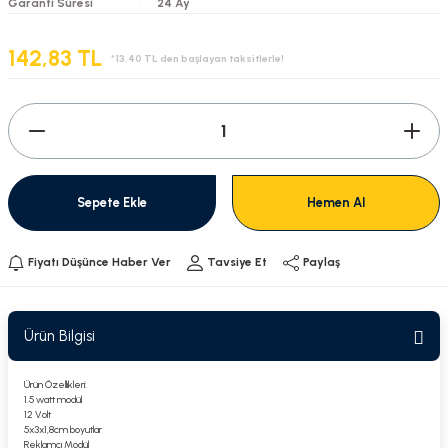
Garanti Süresi
24 Ay
142,83 TL
*13,40 TL den başlayan taksitlerle!
Sepete Ekle
Hemen Al
Fiyatı Düşünce Haber Ver
Tavsiye Et
Paylaş
Ürün Bilgisi
Ürün Özellikleri:
1.5 watt modül
12 Volt
5x3x1,8cm boyutlar
Reklamcı Modül