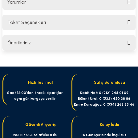
Yorumlar
Taksit Seçenekleri
Bu ürüne ilk yorumu siz yapın!
Önerileriniz
Yorum Yaz
Bu ürünün fiyat bilgisi, resim, ürün açıklamalarında ve diğer konularda
yetersiz gördüğünüz noktaları öneri formunu kullanarak tarafımıza
iletebilirsiniz.
Görüş ve önerileriniz için teşekkür ederiz.
Hızlı Teslimat
Satış Sorumlusu
Ürün resmi kalitesiz, bozuk veya görüntülenemiyor.
Saat 12:00’dan önceki siparişler
Sabit Hat: 0 (212) 245 01 09
aynı gün kargoya verilir
Bülent Ural: 0 (532) 450 38 86
Ürün açıklamasında eksik bilgiler bulunuyor.
Emre Karaağaç: 0 (534) 263 33 46
Ürün bilgilerinde hatalar bulunuyor.
Ürün fiyatı diğer sitelerden daha pahalı.
Güvenli Alışveriş
Kolay İade
Bu ürüne benzer farklı alternatifler olmalı.
256 Bit SSL seltifakası ile
14 Gün içerisinde koşulsuz