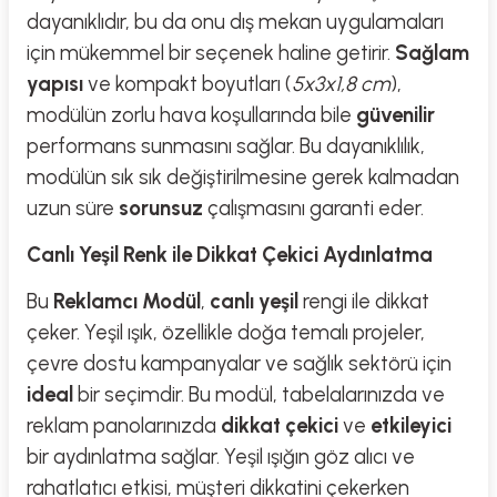
dayanıklıdır, bu da onu dış mekan uygulamaları
için mükemmel bir seçenek haline getirir.
Sağlam
yapısı
ve kompakt boyutları (
5x3x1,8 cm
),
modülün zorlu hava koşullarında bile
güvenilir
performans sunmasını sağlar. Bu dayanıklılık,
modülün sık sık değiştirilmesine gerek kalmadan
uzun süre
sorunsuz
çalışmasını garanti eder.
Canlı Yeşil Renk ile Dikkat Çekici Aydınlatma
Bu
Reklamcı Modül
,
canlı yeşil
rengi ile dikkat
çeker. Yeşil ışık, özellikle doğa temalı projeler,
çevre dostu kampanyalar ve sağlık sektörü için
ideal
bir seçimdir. Bu modül, tabelalarınızda ve
reklam panolarınızda
dikkat çekici
ve
etkileyici
bir aydınlatma sağlar. Yeşil ışığın göz alıcı ve
rahatlatıcı etkisi, müşteri dikkatini çekerken