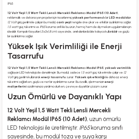
IP65
12 Volt Yeşil 1,5 Watt Tekli Lensli Mercekli Reklamcı Modül IP65 (10 Adet)
,
reklamcılık ve dekorasyon projeleri için tasarlanmış
yüksek performanslı
bir
LED modüldür
.
12 Volt
giriş gerilimi ile çalışan bu modül,
canlı yeşil
rengi ile öne çıkar ve etkili bir aydınlatma sağlar.
1.5 watt
güç tüketimi ve
IP65
koruma sınıfı ile bu ürün, hem iç hem de dış mekan uygulamaları için
idealdir. Kompakt boyutları (
5x3x1,8 cm
) sayesinde, sınırlı alanlarda bile kolayca kullanılabilir ve güçlü
bir aydınlatma sağlar.
Yüksek Işık Verimliliği ile Enerji
Tasarrufu
12 Volt Yeşil 1,5 Watt Tekli Lensli Mercekli Reklamcı Modül IP65
,
yüksek verimlilik
sağlayan LED teknolojisi ile donatılmıştır. Bu modül, sadece
1.5 watt
güç tüketimi ile çalışır ve
12
Volt
giriş gerilimi kullanarak
enerji tasarrufu
sunar.
Yüksek ışık etkinliği
ile daha az enerji
tüketimi sağlarken, güçlü ve net bir aydınlatma sunar. Bu özellik, işletmenizin
enerji
maliyetlerini
azaltmanıza yardımcı olurken, çevreye duyarlı bir çözüm sunar.
Uzun Ömürlü ve Dayanıklı Yapı
12 Volt Yeşil 1,5 Watt Tekli Lensli Mercekli
Reklamcı Modül IP65 (10 Adet)
, uzun ömürlü
LED teknolojisi ile üretilmiştir.
IP65
koruma sınıfı
sayesinde, bu modül toza ve suya karşı