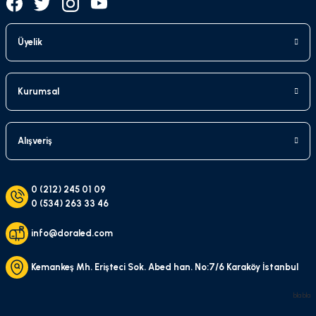
Üyelik
Kurumsal
Alışveriş
0 (212) 245 01 09
0 (534) 263 33 46
info@doraled.com
Kemankeş Mh. Erişteci Sok. Abed han. No:7/6 Karaköy İstanbul
bla bla