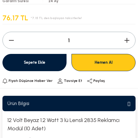
Garanti Süresi
24 Ay
76,17 TL
*7,15 TL den başlayan taksitlerle!
Sepete Ekle
Hemen Al
Fiyatı Düşünce Haber Ver
Tavsiye Et
Paylaş
Ürün Bilgisi
12 Volt Beyaz 1.2 Watt 3 lü Lensli 2835 Reklamcı
Modül (10 Adet)