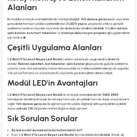
Alanları
Bu modülün en büyük avantajlarından biri, montaj kolaylığıdır.
160 derece görüş açısı
sayesinde
geniş alanları homojen şekilde aydınlatabilirsiniz.
3 LED’li yapısı
, projelerde etkili ve geniş bir
aydınlatma sunarken, boyutları sayesinde dar alanlarda bile rahatlıkla kullanılabilir. Özellikle
reklam
ışıklı kutular
,
kutu harf tabelalar
ve
mobilya dekorasyon projeleri
gibi uygulamalarda
çok tercih edilir.
Çeşitli Uygulama Alanları
1,2 Watt 3'lü Lensli Beyaz Led Modül
, reklam sektöründe yaygın olarak kullanılan bir
üründür.
Reklam işaretleri
,
led tabelalar
,
ışıklı kutular
gibi projelerde güçlü bir aydınlatma
çözümü sunar. Aynı zamanda iç mekan dekorasyonları ve mobilya aydınlatmaları için de uygundur.
Yüksek performansı ve enerji tasarrufu sayesinde geniş bir kullanım alanına sahiptir.
Modül LED'in Avantajları
1,2 Watt 3'lü Lensli Beyaz Led Modül
’ün en büyük avantajlarından biri,
SMD 2835
teknolojisi ile donatılmış olmasıdır. Bu teknoloji, hem yüksek parlaklık hem de düşük enerji tüketimi
sağlar.
160 derece geniş açı
ile ışığı homojen bir şekilde dağıtarak daha geniş alanları aydınlatır.
Ayrıca,
yüksek CRI
değeriyle renkleri doğal ve doğru gösterir.
Sık Sorulan Sorular
Bu led modül dış mekanlarda kullanılabilir mi?
Evet,
1,2 Watt 3'lü Lensli Beyaz Led Modül
dış mekanlarda da kullanılabilir. Ancak, dış