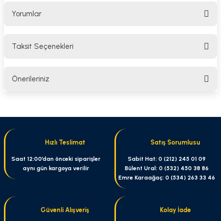
Yorumlar
Taksit Seçenekleri
Bu ürüne ilk yorumu siz yapın!
Önerileriniz
Yorum Yaz
Bu ürünün fiyat bilgisi, resim, ürün açıklamalarında ve diğer konularda
yetersiz gördüğünüz noktaları öneri formunu kullanarak tarafımıza
iletebilirsiniz.
Görüş ve önerileriniz için teşekkür ederiz.
Hızlı Teslimat
Satış Sorumlusu
Ürün resmi kalitesiz, bozuk veya görüntülenemiyor.
Saat 12:00’dan önceki siparişler
Sabit Hat: 0 (212) 245 01 09
aynı gün kargoya verilir
Bülent Ural: 0 (532) 450 38 86
Ürün açıklamasında eksik bilgiler bulunuyor.
Emre Karaağaç: 0 (534) 263 33 46
Ürün bilgilerinde hatalar bulunuyor.
Ürün fiyatı diğer sitelerden daha pahalı.
Güvenli Alışveriş
Kolay İade
Bu ürüne benzer farklı alternatifler olmalı.