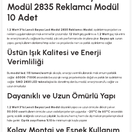
Modül 2835 Reklamcı Modül
10 Adet
1,2 Watt 3'lü Lensli Beyaz Led Modül 2835 Reklamcı Modül
, aydınlatma projeleri ve
reklam uygulamaları için mükemmel bir çözümdür.
12 Volt
giriş gerilimi ve
1,2 Watt
güç tüketimi
ile enerji tasarrufu sağlayan bu modül, yüksek performansı ile ön plana çıkar.
Beyaz ışık
sunan
yapısı, geniş kullanım alanlarına hitap eder ve projelerde net ve parlak aydınlatma sağlar.
Üstün Işık Kalitesi ve Enerji
Verimliliği
Bu
modül led
,
115 lümen/watt
ışık akısıyla, enerjiyi verimli kullanarak maksimum parlaklık
sağlar.
6500K-7100K
arasındaki beyaz ışık rengi, projelerinizde doğal ve parlak bir aydınlatma
sağlar.
SMD 2835 LED teknolojisi
ile donatılmış olan bu modül, enerji tasarrufu sağlar ve
uzun ömürlüdür.
Dayanıklı ve Uzun Ömürlü Yapı
1,2 Watt 3'lü Lensli Beyaz Led Modül
dayanıklı yapısı ve uzun ömrü ile dikkat çeker.
50.000 saat
kullanım ömrü ile uzun vadeli projeler için uygundur.
-20°C ile 60°C
arasındaki
geniş sıcaklık aralığında sorunsuz çalışabilir, bu da onu hem iç hem de dış mekan projeleri için ideal
hale getirir.
Optik zayıflama %10
ile minimum ışık kaybı yaşanır.
Kolay Montaj ve Esnek Kullanım