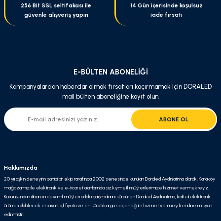
256 Bit SSL seltifakası ile
14 Gün içerisinde koşulsuz
güvenle alışveriş yapın
iade fırsatı
Gönder
E-BÜLTEN ABONELİĞİ
Kampanyalardan haberdar olmak fırsatları kaçırmamak için DORALED
mail bülten aboneliğine kayıt olun.
ABONE OL
Hakkımızda
20 yılı aşkın deneyim sahibi bir ekip tarafınca 2002 senesinde kurulan Doraled Aydınlatma olarak, Karaköy
mağazamız ile elektronik ve e-ticaret alanlarında siz kıymetli müşterilerimize hizmet vermekteyiz.
Kuruluşundan itibaren devamlı müşteri odaklı çalışmalarını sürdüren Doraled Aydınlatma, kaliteli elektronik
ürünleri olabilecek en avantajlı fiyata ve en süratli kargo seçeneği ile hizmet vermeyi kendine misyon
edinmiştir.