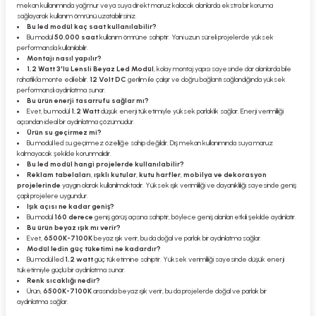
mekan kullanımında yağmur veya suya direkt maruz kalacak alanlarda ekstra bir koruma
sağlayarak kullanım ömrünü uzatabilirsiniz.
Bu led modül kaç saat kullanılabilir?
Bu modül
50.000 saat
kullanım ömrüne sahiptir. Yani uzun süreli projelerde yüksek
performansla kullanılabilir.
Montajı nasıl yapılır?
1,2 Watt 3'lü Lensli Beyaz Led Modül
, kolay montaj yapısı sayesinde dar alanlarda bile
rahatlıkla monte edilebilir.
12 Volt DC
gerilim ile çalışır ve doğru bağlantı sağlandığında yüksek
performanslı aydınlatma sunar.
Bu ürün enerji tasarrufu sağlar mı?
Evet, bu modül
1,2 Watt
düşük enerji tüketimiyle yüksek parlaklık sağlar. Enerji verimliliği
açısından ideal bir aydınlatma çözümüdür.
Ürün su geçirmez mi?
Bu modül led su geçirmez özelliğe sahip değildir. Dış mekan kullanımında suya maruz
kalmayacak şekilde korunmalıdır.
Bu led modül hangi projelerde kullanılabilir?
Reklam tabelaları
,
ışıklı kutular
,
kutu harfler
,
mobilya ve dekorasyon
projelerinde
yaygın olarak kullanılmaktadır. Yüksek ışık verimliliği ve dayanıklılığı sayesinde geniş
çaplı projelere uygundur.
Işık açısı ne kadar geniş?
Bu modül
160 derece
geniş görüş açısına sahiptir, böylece geniş alanları etkili şekilde aydınlatır.
Bu ürün beyaz ışık mı verir?
Evet,
6500K-7100K
beyaz ışık verir, bu da doğal ve parlak bir aydınlatma sağlar.
Modül ledin güç tüketimi ne kadardır?
Bu modül led
1,2 watt
güç tüketimine sahiptir. Yüksek verimliliği sayesinde düşük enerji
tüketimiyle güçlü bir aydınlatma sunar.
Renk sıcaklığı nedir?
Ürün,
6500K-7100K
arasında beyaz ışık verir, bu da projelerde doğal ve parlak bir
aydınlatma sağlar.