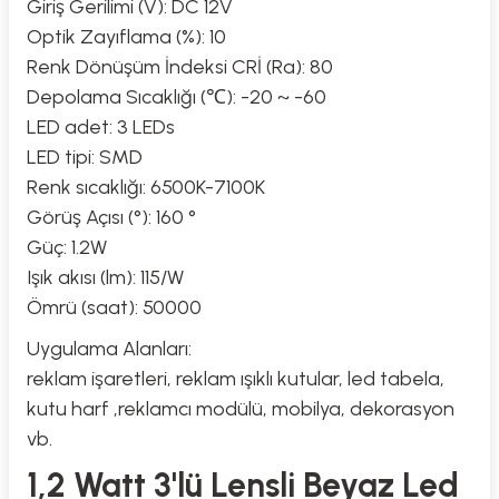
Giriş Gerilimi (V): DC 12V
Optik Zayıflama (%): 10
Renk Dönüşüm İndeksi CRİ (Ra): 80
Depolama Sıcaklığı (℃): -20 ~ -60
LED adet: 3 LEDs
LED tipi: SMD
Renk sıcaklığı: 6500K-7100K
Görüş Açısı (°): 160 °
Güç: 1.2W
Işık akısı (lm): 115/W
Ömrü (saat): 50000
Uygulama Alanları:
reklam işaretleri, reklam ışıklı kutular, led tabela,
kutu harf ,reklamcı modülü, mobilya, dekorasyon
vb.
1,2 Watt 3'lü Lensli Beyaz Led