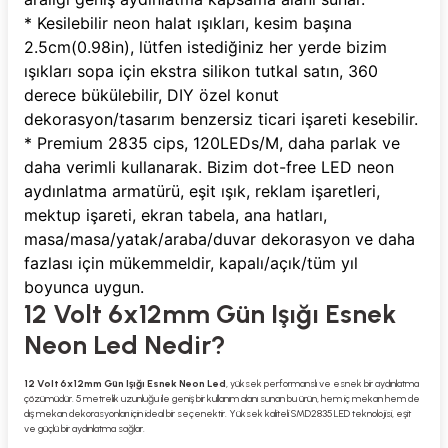
* Kesilebilir neon halat ışıkları, kesim başına 
2.5cm(0.98in), lütfen istediğiniz her yerde bizim 
ışıkları sopa için ekstra silikon tutkal satın, 360 
derece bükülebilir, DIY özel konut 
dekorasyon/tasarım benzersiz ticari işareti kesebilir.
* Premium 2835 cips, 120LEDs/M, daha parlak ve 
daha verimli kullanarak. Bizim dot-free LED neon 
aydınlatma armatürü, eşit ışık, reklam işaretleri, 
mektup işareti, ekran tabela, ana hatları, 
masa/masa/yatak/araba/duvar dekorasyon ve daha 
fazlası için mükemmeldir, kapalı/açık/tüm yıl 
boyunca uygun.
12 Volt 6x12mm Gün Işığı Esnek
Neon Led Nedir?
12 Volt 6x12mm Gün Işığı Esnek Neon Led
, yüksek performanslı ve esnek bir aydınlatma
çözümüdür. 5 metrelik uzunluğu ile geniş bir kullanım alanı sunan bu ürün, hem iç mekan hem de
dış mekan dekorasyonları için ideal bir seçenektir. Yüksek kaliteli SMD2835 LED teknolojisi, eşit
ve güçlü bir aydınlatma sağlar.