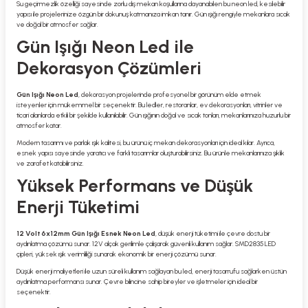
Su geçirmezlik özelliği sayesinde zorlu dış mekan koşullarına dayanabilen bu neon led, kesilebilir
yapısı ile projelerinize özgün bir dokunuş katmanıza imkan tanır. Gün ışığı rengiyle mekanlara sıcak
ve doğal bir atmosfer sağlar.
Gün Işığı Neon Led ile
Dekorasyon Çözümleri
Gün Işığı Neon Led
, dekorasyon projelerinde profesyonel bir görünüm elde etmek
isteyenler için mükemmel bir seçenektir. Bu ledler, restoranlar, ev dekorasyonları, vitrinler ve
ticari alanlarda etkili bir şekilde kullanılabilir. Gün ışığının doğal ve sıcak tonları, mekanlarınıza huzurlu bir
atmosfer katar.
Modern tasarımı ve parlak ışık kalitesi, bu ürünü iç mekan dekorasyonları için ideal kılar. Ayrıca,
esnek yapısı sayesinde yaratıcı ve farklı tasarımlar oluşturabilirsiniz. Bu ürünle mekanlarınıza şıklık
ve zarafet katabilirsiniz.
Yüksek Performans ve Düşük
Enerji Tüketimi
12 Volt 6x12mm Gün Işığı Esnek Neon Led
, düşük enerji tüketimi ile çevre dostu bir
aydınlatma çözümü sunar. 12V alçak gerilimle çalışarak güvenli kullanım sağlar. SMD2835 LED
çipleri, yüksek ışık verimliliği sunarak ekonomik bir enerji çözümü sunar.
Düşük enerji maliyetleri ile uzun süreli kullanım sağlayan bu led, enerji tasarrufu sağlarken üstün
aydınlatma performansı sunar. Çevre bilincine sahip bireyler ve işletmeler için ideal bir
seçenektir.