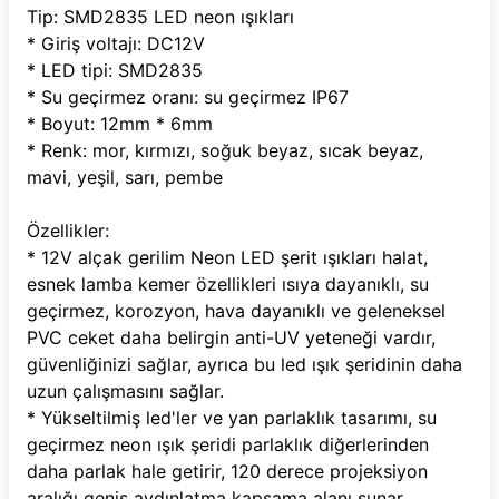
Tip: SMD2835 LED neon ışıkları
* Giriş voltajı: DC12V
* LED tipi: SMD2835
* Su geçirmez oranı: su geçirmez IP67
* Boyut: 12mm * 6mm 
* Renk: mor, kırmızı, soğuk beyaz, sıcak beyaz, 
mavi, yeşil, sarı, pembe
Özellikler:
* 12V alçak gerilim Neon LED şerit ışıkları halat, 
esnek lamba kemer özellikleri ısıya dayanıklı, su 
geçirmez, korozyon, hava dayanıklı ve geleneksel 
PVC ceket daha belirgin anti-UV yeteneği vardır, 
güvenliğinizi sağlar, ayrıca bu led ışık şeridinin daha 
uzun çalışmasını sağlar.
* Yükseltilmiş led'ler ve yan parlaklık tasarımı, su 
geçirmez neon ışık şeridi parlaklık diğerlerinden 
daha parlak hale getirir, 120 derece projeksiyon 
aralığı geniş aydınlatma kapsama alanı sunar.