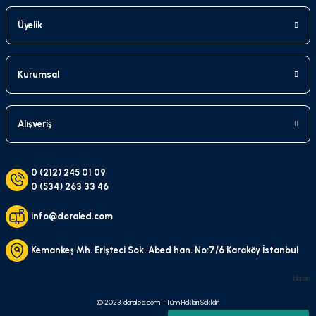
Üyelik
Kurumsal
Alışveriş
0 (212) 245 01 09
0 (534) 263 33 46
info@doraled.com
Kemankeş Mh. Erişteci Sok. Abed han. No:7/6 Karaköy İstanbul
bla bla
© 2023, doraled.com - Tüm Hakları Saklıdır.