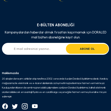
Gönder
E-BÜLTEN ABONELİĞİ
Kampanyalardan haberdar olmak fırsatları kaçırmamak için DORALED
mail bülten aboneliğine kayıt olun.
ABONE OL
Hakkımızda
20 yılı aşkın deneyim sahibi bir ekip tarafınca 2002 senesinde kurulan Doraled Aydınlatma olarak, Karaköy
mağazamız ile elektronik ve e-ticaret alanlarında siz kıymetli müşterilerimize hizmet vermekteyiz.
Kuruluşundan itibaren devamlı müşteri odaklı çalışmalarını sürdüren Doraled Aydınlatma, kaliteli elektronik
ürünleri olabilecek en avantajlı fiyata ve en süratli kargo seçeneği ile hizmet vermeyi kendine misyon
edinmiştir.