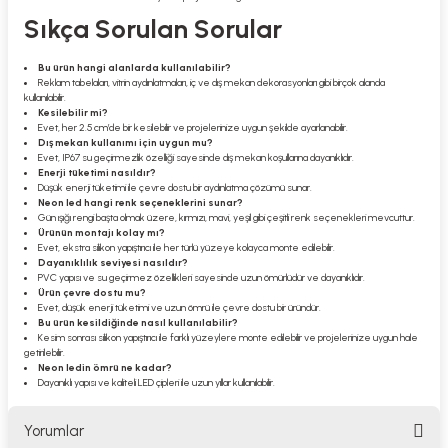
Sıkça Sorulan Sorular
Bu ürün hangi alanlarda kullanılabilir?
Reklam tabelaları, vitrin aydınlatmaları, iç ve dış mekan dekorasyonları gibi birçok alanda
kullanılabilir.
Kesilebilir mi?
Evet, her 2.5 cm’de bir kesilebilir ve projelerinize uygun şekilde ayarlanabilir.
Dış mekan kullanımı için uygun mu?
Evet, IP67 su geçirmezlik özelliği sayesinde dış mekan koşullarına dayanıklıdır.
Enerji tüketimi nasıldır?
Düşük enerji tüketimi ile çevre dostu bir aydınlatma çözümü sunar.
Neon led hangi renk seçeneklerini sunar?
Gün ışığı rengi başta olmak üzere, kırmızı, mavi, yeşil gibi çeşitli renk seçenekleri mevcuttur.
Ürünün montajı kolay mı?
Evet, ekstra silikon yapıştırıcı ile her türlü yüzeye kolayca monte edilebilir.
Dayanıklılık seviyesi nasıldır?
PVC yapısı ve su geçirmez özellikleri sayesinde uzun ömürlüdür ve dayanıklıdır.
Ürün çevre dostu mu?
Evet, düşük enerji tüketimi ve uzun ömrü ile çevre dostu bir üründür.
Bu ürün kesildiğinde nasıl kullanılabilir?
Kesim sonrası silikon yapıştırıcı ile farklı yüzeylere monte edilebilir ve projelerinize uygun hale
getirilebilir.
Neon ledin ömrü ne kadar?
Dayanıklı yapısı ve kaliteli LED çipleri ile uzun yıllar kullanılabilir.
Yorumlar