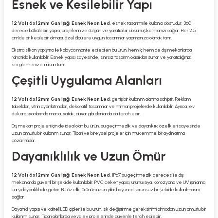
Esnek ve Kesilebilir Yapı
12 Volt 6x12mm Gün Işığı Esnek Neon Led
, esnek tasarımı ile kullanıcı dostudur. 360
derece bükülebilir yapısı, projelerinize özgün ve yaratıcı bir dokunuş katmanızı sağlar. Her 2.5
cm’de bir kesilebilir olması, özel ölçülere uygun tasarımlar yapmanıza olanak tanır.
Ekstra silikon yapıştırıcı ile kolayca monte edilebilen bu ürün, hem iç hem de dış mekanlarda
rahatlıkla kullanılabilir. Esnek yapısı sayesinde, sınırsız tasarım olasılıkları sunar ve yaratıcılığınızı
sergilemenize imkan tanır.
Çeşitli Uygulama Alanları
12 Volt 6x12mm Gün Işığı Esnek Neon Led
, geniş bir kullanım alanına sahiptir. Reklam
tabelaları, vitrin aydınlatmaları, dekoratif tasarımlar ve mimari projelerde kullanılabilir. Ayrıca, ev
dekorasyonlarında masa, yatak, duvar gibi alanlarda da tercih edilir.
Dış mekan projeleri için de ideal olan bu ürün, su geçirmezlik ve dayanıklılık özellikleri sayesinde
uzun ömürlü bir kullanım sunar. Ticari ve bireysel projeler için mükemmel bir aydınlatma
çözümüdür.
Dayanıklılık ve Uzun Ömür
12 Volt 6x12mm Gün Işığı Esnek Neon Led
, IP67 su geçirmezlik derecesi ile dış
mekanlarda güvenli bir şekilde kullanılabilir. PVC ceket yapısı, ürünü ısıya, korozyona ve UV ışınlarına
karşı dayanıklı hale getirir. Bu özellik, ürünün uzun yıllar boyunca sorunsuz bir şekilde kullanılmasını
sağlar.
Dayanıklı yapısı ve kaliteli LED çipleri ile bu ürün, sık değiştirme gereksinimi olmadan uzun ömürlü bir
kullanım sunar. Ticari alanlarda veya ev projelerinde güvenle tercih edilebilir.