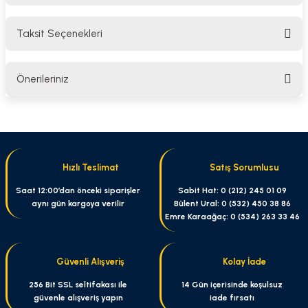
Taksit Seçenekleri
Bu ürüne ilk yorumu siz yapın!
Önerileriniz
Yorum Yaz
Bu ürünün fiyat bilgisi, resim, ürün açıklamalarında ve diğer konularda
yetersiz gördüğünüz noktaları öneri formunu kullanarak tarafımıza
iletebilirsiniz.
Görüş ve önerileriniz için teşekkür ederiz.
Hızlı Teslimat
Satış Sorumlusu
Ürün resmi kalitesiz, bozuk veya görüntülenemiyor.
Saat 12:00’dan önceki siparişler
Sabit Hat: 0 (212) 245 01 09
aynı gün kargoya verilir
Bülent Ural: 0 (532) 450 38 86
Ürün açıklamasında eksik bilgiler bulunuyor.
Emre Karaağaç: 0 (534) 263 33 46
Ürün bilgilerinde hatalar bulunuyor.
Ürün fiyatı diğer sitelerden daha pahalı.
Güvenli Alışveriş
Kolay İade
Bu ürüne benzer farklı alternatifler olmalı.
256 Bit SSL seltifakası ile
14 Gün içerisinde koşulsuz
güvenle alışveriş yapın
iade fırsatı