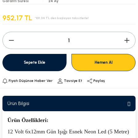
Garanti Süresi
24 Ay
952,17 TL
*89,34 TL den başlayan taksitlerle!
Sepete Ekle
Hemen Al
Fiyatı Düşünce Haber Ver
Tavsiye Et
Paylaş
Ürün Bilgisi
Ürün Özellikleri:
12 Volt 6x12mm Gün Işığı Esnek Neon Led (5 Metre)