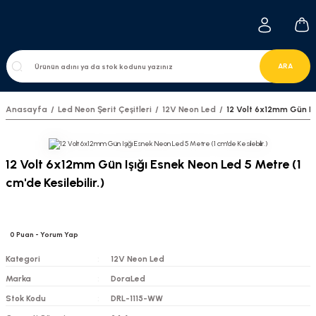
ARA
Anasayfa
Led Neon Şerit Çeşitleri
12V Neon Led
12 Volt 6x12mm Gün Işı
12 Volt 6x12mm Gün Işığı Esnek Neon Led 5 Metre (1
cm'de Kesilebilir.)
0
Puan
- Yorum Yap
Kategori
12V Neon Led
Marka
DoraLed
Stok Kodu
DRL-1115-WW