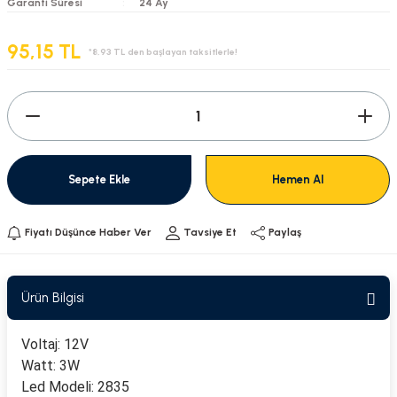
Garanti Süresi
24 Ay
95,15 TL
*8,93 TL den başlayan taksitlerle!
Sepete Ekle
Hemen Al
Fiyatı Düşünce Haber Ver
Tavsiye Et
Paylaş
Ürün Bilgisi
Voltaj: 12V
Watt: 3W
Led Modeli: 2835