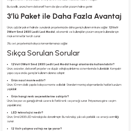
Bu özellik, ürünü hem dekoratif hem de işlevsel bir çözüm haline getirir.
3’lü Paket ile Daha Fazla Avantaj
Ürün, üçlü bir paket halinde sunularak projelerinizde daha geniş kullanım imkanı sağlar.
12Volt
3Watt Smd 2835 Ledli Led Modül
, ekonomik ve kullanışlı bir çözüm arayan kullanıcılar için
mükemmel bir tercih sunar.
3’lü set, projelerinizi kolayca tamamlamanızı sağlar.
Sıkça Sorulan Sorular
12Volt 3Watt Smd 2835 Ledli Led Modül hangi alanlarda kullanılabilir?
Ürün, avizeler, dekoratif projeler ve düşük voltajlı aydınlatma sistemlerinde kullanılabilir. Kompakt
yapısı sayesinde geniş bir kullanım alanına sahiptir.
Ürün nasıl monte edilir?
Ürün, 10 mm delik çapı ile kolayca monte edilebilir. Standart montaj ekipmanları ile hızlı bir kurulum
yapılabilir.
Ürün hangi renk seçeneklerine sahiptir?
Ürün, beyaz ve günışığı olmak üzere iki farklı renk seçeneği sunar. İhtiyacınıza göre seçim
yapabilirsiniz.
LED teknolojisi nedir?
Ürün, Smd 2835 LED teknolojisi ile donatılmıştır. Bu teknoloji, yüksek parlaklık ve enerji verimliliği
sunar.
12 Volt çalışma voltajı ne işe yarar?