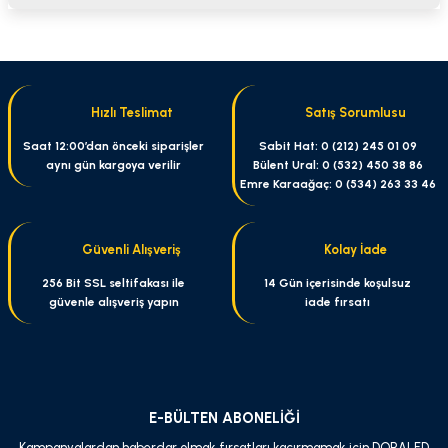
Bu ürünün fiyat bilgisi, resim, ürün açıklamalarında ve diğer konularda
yetersiz gördüğünüz noktaları öneri formunu kullanarak tarafımıza
iletebilirsiniz.
Görüş ve önerileriniz için teşekkür ederiz.
Hızlı Teslimat
Satış Sorumlusu
Ürün resmi kalitesiz, bozuk veya görüntülenemiyor.
Saat 12:00’dan önceki siparişler
Sabit Hat: 0 (212) 245 01 09
aynı gün kargoya verilir
Bülent Ural: 0 (532) 450 38 86
Ürün açıklamasında eksik bilgiler bulunuyor.
Emre Karaağaç: 0 (534) 263 33 46
Ürün bilgilerinde hatalar bulunuyor.
Ürün fiyatı diğer sitelerden daha pahalı.
Güvenli Alışveriş
Kolay İade
Bu ürüne benzer farklı alternatifler olmalı.
256 Bit SSL seltifakası ile
14 Gün içerisinde koşulsuz
güvenle alışveriş yapın
iade fırsatı
Gönder
E-BÜLTEN ABONELİĞİ
Kampanyalardan haberdar olmak fırsatları kaçırmamak için DORALED