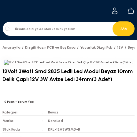
ARA
Anasayfa
Dizgili Hazır PCB ve Boş Kasa
Yuvarlak Dizgi Pcb
12V
Beya
12Volt 3Watt Smd 2835 Ledli Led Modül Beyaz 10mm
Delik Çaplı 12V 3W Avize Ledi 34mm(3 Adet)
0
Puan
- Yorum Yap
Kategori
Beyaz
Marka
DoraLed
Stok Kodu
DRL-12V3WSMD-B