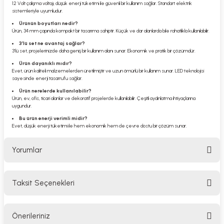
12 Volt çalışma voltajı, düşük enerji tüketimi ile güvenli bir kullanım sağlar. Standart elektrik
sistemleriyle uyumludur.
Ürünün boyutları nedir?
Ürün, 34 mm çapında kompakt bir tasarıma sahiptir. Küçük ve dar alanlarda bile rahatlıkla kullanılabilir.
3’lü set ne avantaj sağlar?
3’lü set, projelerinizde daha geniş bir kullanım alanı sunar. Ekonomik ve pratik bir çözümdür.
Ürün dayanıklı mıdır?
Evet, ürün kaliteli malzemelerden üretilmiştir ve uzun ömürlü bir kullanım sunar. LED teknolojisi
sayesinde enerji tasarrufu sağlar.
Ürün nerelerde kullanılabilir?
Ürün, ev, ofis, ticari alanlar ve dekoratif projelerde kullanılabilir. Çeşitli aydınlatma ihtiyaçlarına
uygundur.
Bu ürün enerji verimli midir?
Evet, düşük enerji tüketimi ile hem ekonomik hem de çevre dostu bir çözüm sunar.
Yorumlar
Taksit Seçenekleri
Bu ürüne ilk yorumu siz yapın!
Önerileriniz
Yorum Yaz