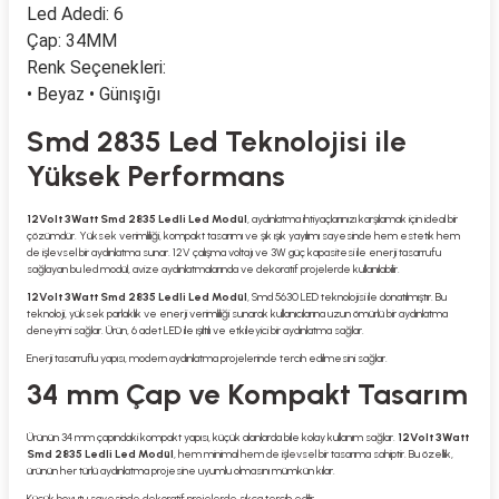
Led Adedi: 6
Çap: 34MM
Renk Seçenekleri:
• Beyaz • Günışığı
Smd 2835 Led Teknolojisi ile
Yüksek Performans
12Volt 3Watt Smd 2835 Ledli Led Modül
, aydınlatma ihtiyaçlarınızı karşılamak için ideal bir
çözümdür. Yüksek verimliliği, kompakt tasarımı ve şık ışık yayılımı sayesinde hem estetik hem
de işlevsel bir aydınlatma sunar. 12V çalışma voltajı ve 3W güç kapasitesi ile enerji tasarrufu
sağlayan bu led modül, avize aydınlatmalarında ve dekoratif projelerde kullanılabilir.
12Volt 3Watt Smd 2835 Ledli Led Modül
, Smd 5630 LED teknolojisi ile donatılmıştır. Bu
teknoloji, yüksek parlaklık ve enerji verimliliği sunarak kullanıcılarına uzun ömürlü bir aydınlatma
deneyimi sağlar. Ürün, 6 adet LED ile ışıltılı ve etkileyici bir aydınlatma sağlar.
Enerji tasarruflu yapısı, modern aydınlatma projelerinde tercih edilmesini sağlar.
34 mm Çap ve Kompakt Tasarım
Ürünün 34 mm çapındaki kompakt yapısı, küçük alanlarda bile kolay kullanım sağlar.
12Volt 3Watt
Smd 2835 Ledli Led Modül
, hem minimal hem de işlevsel bir tasarıma sahiptir. Bu özellik,
ürünün her türlü aydınlatma projesine uyumlu olmasını mümkün kılar.
Küçük boyutu sayesinde dekoratif projelerde sıkça tercih edilir.