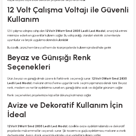
12 Volt Çalışma Voltajı ile Güvenli
Kullanım
12V çalışma voltajına sahip olan
12Volt 3Watt Smd 2835 Ledli Led Modül
, enerji tüketimini
minimize ederken güvenli bir kullanım sağlar. Bu voltaj aralığı, standart elektrik sistemleriyle
uyumludur ve birçok uygulama alanında kullanılabilir.
Bu özellik, ürünü hem bireysel hem de ticari projelerde kullanım için ideal hale getirir.
Beyaz ve Günışığı Renk
Seçenekleri
Ürün, beyaz ve günışığı olmak üzere iki farklı renk seçeneği sunar.
12Volt 3Watt Smd 2835
Ledli Led Modül
, mekanın atmosferine uygun bir renk seçimi yapmanıza olanak tanır. Beyaz
renk, modern ve net bir aydınlatma sunarken, günışığı daha sıcak ve doğal bir görünüm sağlar.
Renk seçenekleri, projelerinize kişisel bir dokunuş katmanızı sağlar.
Avize ve Dekoratif Kullanım İçin
İdeal
12Volt 3Watt Smd 2835 Ledli Led Modül
, özellikle avize aydınlatmalarında ve dekoratif
projelerde mükemmel bir seçenek sunar. Şık tasarımı ve güçlü aydınlatması, mekanın estetik
değerini artırır. Ayrıca, düşük enerji tüketimi ile uzun vadeli bir kullanım sağlar.