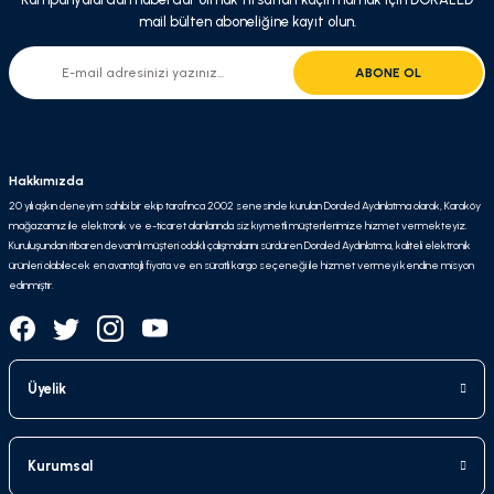
mail bülten aboneliğine kayıt olun.
ABONE OL
Hakkımızda
20 yılı aşkın deneyim sahibi bir ekip tarafınca 2002 senesinde kurulan Doraled Aydınlatma olarak, Karaköy
mağazamız ile elektronik ve e-ticaret alanlarında siz kıymetli müşterilerimize hizmet vermekteyiz.
Kuruluşundan itibaren devamlı müşteri odaklı çalışmalarını sürdüren Doraled Aydınlatma, kaliteli elektronik
ürünleri olabilecek en avantajlı fiyata ve en süratli kargo seçeneği ile hizmet vermeyi kendine misyon
edinmiştir.
Üyelik
Kurumsal