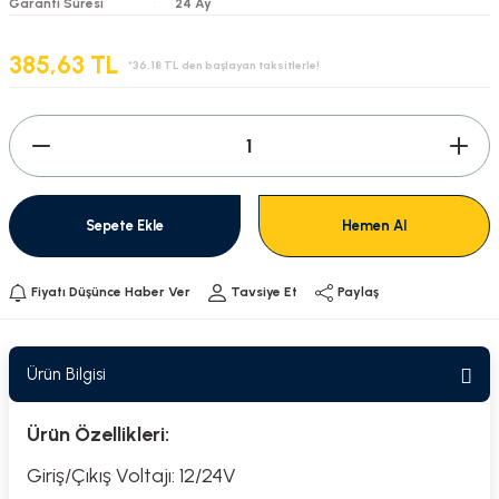
Garanti Süresi
24 Ay
385,63 TL
*36,18 TL den başlayan taksitlerle!
Sepete Ekle
Hemen Al
Fiyatı Düşünce Haber Ver
Tavsiye Et
Paylaş
Ürün Bilgisi
Ürün Özellikleri:
Giriş/Çıkış Voltajı: 12/24V