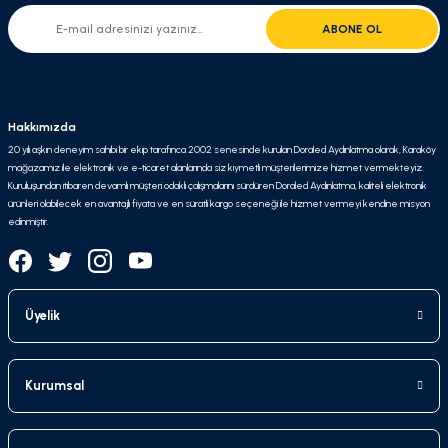
ABONE OL
Hakkımızda
20 yılı aşkın deneyim sahibi bir ekip tarafınca 2002 senesinde kurulan Doraled Aydınlatma olarak, Karaköy
mağazamız ile elektronik ve e-ticaret alanlarında siz kıymetli müşterilerimize hizmet vermekteyiz.
Kuruluşundan itibaren devamlı müşteri odaklı çalışmalarını sürdüren Doraled Aydınlatma, kaliteli elektronik
ürünleri olabilecek en avantajlı fiyata ve en süratli kargo seçeneği ile hizmet vermeyi kendine misyon
edinmiştir.
Üyelik
Kurumsal