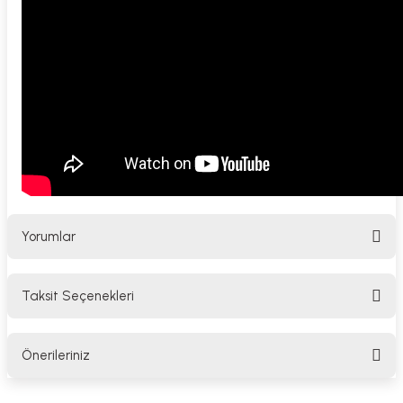
Yorumlar
Taksit Seçenekleri
Bu ürüne ilk yorumu siz yapın!
Önerileriniz
Yorum Yaz
Bu ürünün fiyat bilgisi, resim, ürün açıklamalarında ve diğer konularda