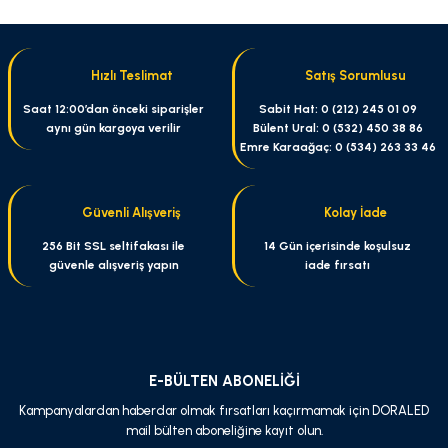
yetersiz gördüğünüz noktaları öneri formunu kullanarak tarafımıza
iletebilirsiniz.
Görüş ve önerileriniz için teşekkür ederiz.
Hızlı Teslimat
Satış Sorumlusu
Ürün resmi kalitesiz, bozuk veya görüntülenemiyor.
Saat 12:00’dan önceki siparişler
Sabit Hat: 0 (212) 245 01 09
aynı gün kargoya verilir
Bülent Ural: 0 (532) 450 38 86
Ürün açıklamasında eksik bilgiler bulunuyor.
Emre Karaağaç: 0 (534) 263 33 46
Ürün bilgilerinde hatalar bulunuyor.
Ürün fiyatı diğer sitelerden daha pahalı.
Güvenli Alışveriş
Kolay İade
Bu ürüne benzer farklı alternatifler olmalı.
256 Bit SSL seltifakası ile
14 Gün içerisinde koşulsuz
güvenle alışveriş yapın
iade fırsatı
Gönder
E-BÜLTEN ABONELİĞİ
Kampanyalardan haberdar olmak fırsatları kaçırmamak için DORALED
mail bülten aboneliğine kayıt olun.