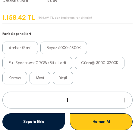
Garanti Süresi
24 Ay
1.158,42 TL
*108,69 TL den başlayan taksitlerle!
Renk Seçenekleri
Amber (Sarı)
Beyaz 6000-6500K
Full Spectrum (GROW) Bitki Ledi
Günışığı 3000-3200K
Kırmızı
Mavi
Yeşil
Sepete Ekle
Hemen Al