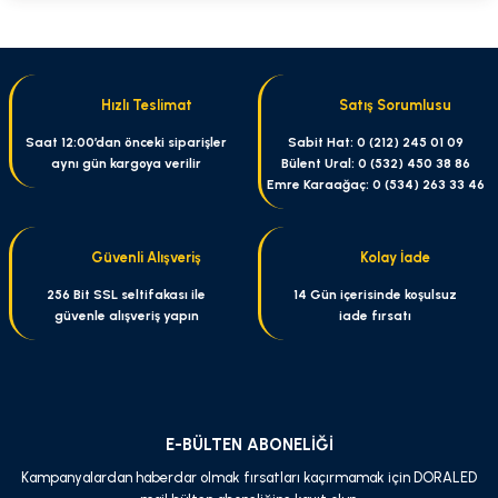
Bu ürünün fiyat bilgisi, resim, ürün açıklamalarında ve diğer konularda
yetersiz gördüğünüz noktaları öneri formunu kullanarak tarafımıza
iletebilirsiniz.
Görüş ve önerileriniz için teşekkür ederiz.
Hızlı Teslimat
Satış Sorumlusu
Ürün resmi kalitesiz, bozuk veya görüntülenemiyor.
Saat 12:00’dan önceki siparişler
Sabit Hat: 0 (212) 245 01 09
aynı gün kargoya verilir
Bülent Ural: 0 (532) 450 38 86
Ürün açıklamasında eksik bilgiler bulunuyor.
Emre Karaağaç: 0 (534) 263 33 46
Ürün bilgilerinde hatalar bulunuyor.
Ürün fiyatı diğer sitelerden daha pahalı.
Güvenli Alışveriş
Kolay İade
Bu ürüne benzer farklı alternatifler olmalı.
256 Bit SSL seltifakası ile
14 Gün içerisinde koşulsuz
güvenle alışveriş yapın
iade fırsatı
Gönder
E-BÜLTEN ABONELİĞİ
Kampanyalardan haberdar olmak fırsatları kaçırmamak için DORALED