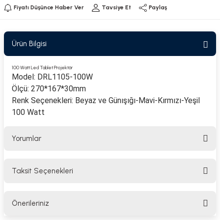
Fiyatı Düşünce Haber Ver
Tavsiye Et
Paylaş
Ürün Bilgisi
100 Watt Led Tablet Projektör
Model: DRL1105-100W
Ölçü: 270*167*30mm
Renk Seçenekleri: Beyaz ve Günışığı-Mavi-Kırmızı-Yeşil
100 Watt
Yorumlar
Taksit Seçenekleri
Bu ürüne ilk yorumu siz yapın!
Önerileriniz
Yorum Yaz