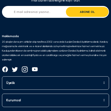
mail bülten aboneliğine kayıt olun.
ABONE OL
Hakkımızda
20 yılı aşkın deneyim sahibi bir ekip tarafınca 2002 senesinde kurulan Doraled Aydınlatma olarak, Karaköy
mağazamız ile elektronik ve e-ticaret alanlarında siz kıymetli müşterilerimize hizmet vermekteyiz.
Kuruluşundan itibaren devamlı müşteri odaklı çalışmalarını sürdüren Doraled Aydınlatma, kaliteli elektronik
ürünleri olabilecek en avantajlı fiyata ve en süratli kargo seçeneği ile hizmet vermeyi kendine misyon
edinmiştir.
Üyelik
Kurumsal